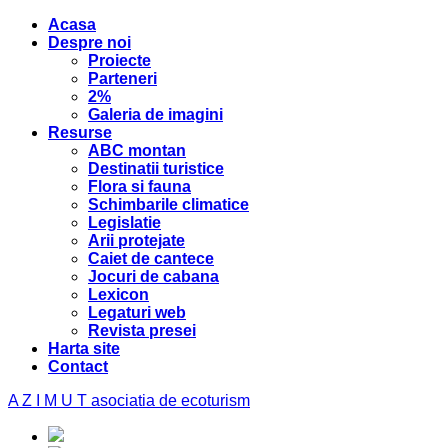
Acasa
Despre noi
Proiecte
Parteneri
2%
Galeria de imagini
Resurse
ABC montan
Destinatii turistice
Flora si fauna
Schimbarile climatice
Legislatie
Arii protejate
Caiet de cantece
Jocuri de cabana
Lexicon
Legaturi web
Revista presei
Harta site
Contact
A Z I M U T
asociatia de ecoturism