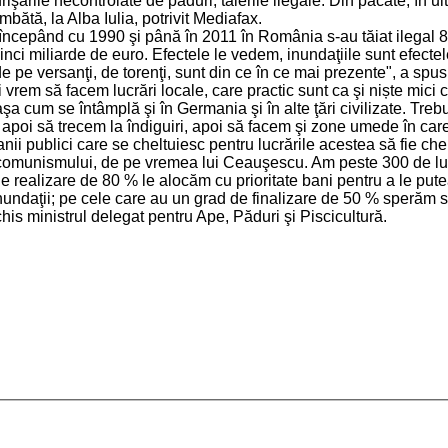
işările necontrolate de păduri, tăierile ilegale. Din păcate, în u
bătă, la Alba Iulia, potrivit Mediafax.
e: începând cu 1990 şi până în 2011 în România s-au tăiat ilegal 
 miliarde de euro. Efectele le vedem, inundaţiile sunt efectele 
e pe versanţi, de torenţi, sunt din ce în ce mai prezente", a spus 
em să facem lucrări locale, care practic sunt ca şi niște mici c
a cum se întâmplă şi în Germania şi în alte ţări civilizate. Treb
apoi să trecem la îndiguiri, apoi să facem şi zone umede în care
ii publici care se cheltuiesc pentru lucrările acestea să fie chel
a comunismului, de pe vremea lui Ceauşescu. Am peste 300 de luc
realizare de 80 % le alocăm cu prioritate bani pentru a le putea 
nundaţii; pe cele care au un grad de finalizare de 50 % sperăm să 
his ministrul delegat pentru Ape, Păduri şi Piscicultură.