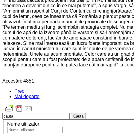
"Principala cauză a producerii inundaţiilor în România sunt defr
fenomen a devenit din ce în ce mai puternic", a spus Varga, sâm
"Am primit un raport al Curţii de Conturi cu cifre îngrijorătoar
cubi de lemn, ceea ce înseamnă că România a pierdut peste cinci
aţi văzut, în ultima perioadă inundaţiile provocate de scurgeri d
“Pe termen mediu şi lung, schimbăm strategia complet. Nu mai vr
cursul de apă de la izvoare până la vărsare şi să-l amenajăm aş
combatere de torenţi, lucrări de amenajare constând în baraje, 
relaxeze. Şi ne mai interesează un lucru foarte important: ca ban
lucrări în cadrul ministerului care sunt începute de pe vreme
neterminate. Unele au acum prioritate. Celor care au un grad de 
scopul pentru care au fost proiectate: de a apăra cetățenii de i
finanţări europene pentru a le putea face cât mai rapid", a conc
Accesări: 4851
Prec
Mai departe
Cauta
Nume utilizator