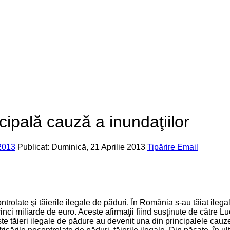
cipală cauză a inundaţiilor
2013
Publicat: Duminică, 21 Aprilie 2013
Tipărire
Email
trolate şi tăierile ilegale de păduri. În România s-au tăiat ilega
ci miliarde de euro. Aceste afirmaţii fiind susţinute de către L
te tăieri ilegale de pădure au devenit una din principalele cauze 