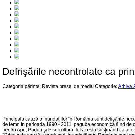
Defrişările necontrolate ca prin
Categoria părinte: Revista presei de mediu
Categorie:
Arhiva 
Principala cauză a inundaţiilor în România sunt defişările necon
de lemn în perioada 1990 - 2011, paguba economică fiind de cin
pentru Ape, Păduri şi Piscicultură, tot acesta susţinând că aces