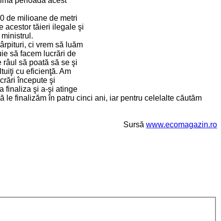
ltima perioadă acest
80 de milioane de metri
acestor tăieri ilegale şi
ministrul.
ârpituri, ci vrem să luăm
uie să facem lucrări de
 râul să poată să se şi
tuiţi cu eficienţă. Am
rări începute şi
finaliza şi a-şi atinge
le finalizăm în patru cinci ani, iar pentru celelalte căutăm
Sursă
www.ecomagazin.ro