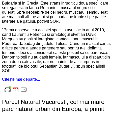
Bulgaria si in Grecia. Este strans inrudit cu doua specii care
se regasesc in fauna Romaniei, muscarul negru si cel
gulerat. Spre deosebire de cel negru, muscarul semigulerat
are mai mult alb pe aripi si pe coada, pe frunte si pe partile
laterale ale gatului, potrivit SOR.
"Prima observatie a acestei specii a avut loc in anul 2010,
cand Laurentiu Petrencu si ornitologul elvetian David
Marques au gasit si inregistrat cantecul unui mascul in
Padurea Babadag din judetul Tulcea. Cand un mascul canta,
o face pentru a atrage partenere sau pentru a-si delimita
teritoriul, deci s-a considerat ca este posibil sa cuibareasca.
Dar ornitologii nu au gasit femela, iar masculul a disparut din
zona dupa cateva zile, dar nu inainte de a fi surprins in
fotografii de biologul Sebastian Bugariu", spun specialistii
SOR.
Citește mai departe...
Parcul Natural Văcărești, cel mai mare
parc natural urban din Europa, a primit