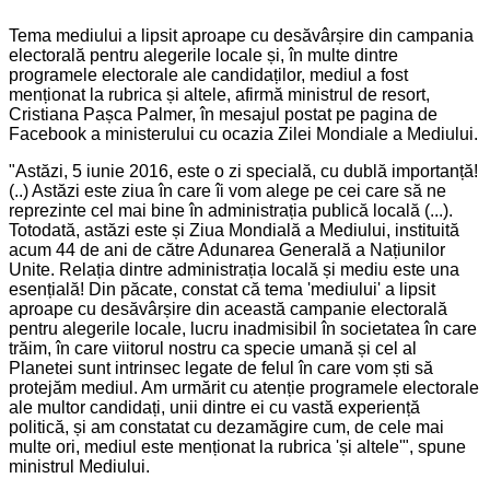
Tema mediului a lipsit aproape cu desăvârșire din campania
electorală pentru alegerile locale și, în multe dintre
programele electorale ale candidaților, mediul a fost
menționat la rubrica și altele, afirmă ministrul de resort,
Cristiana Pașca Palmer, în mesajul postat pe pagina de
Facebook a ministerului cu ocazia Zilei Mondiale a Mediului.
"Astăzi, 5 iunie 2016, este o zi specială, cu dublă importanță!
(..) Astăzi este ziua în care îi vom alege pe cei care să ne
reprezinte cel mai bine în administrația publică locală (...).
Totodată, astăzi este și Ziua Mondială a Mediului, instituită
acum 44 de ani de către Adunarea Generală a Națiunilor
Unite. Relația dintre administrația locală și mediu este una
esențială! Din păcate, constat că tema 'mediului' a lipsit
aproape cu desăvârșire din această campanie electorală
pentru alegerile locale, lucru inadmisibil în societatea în care
trăim, în care viitorul nostru ca specie umană și cel al
Planetei sunt intrinsec legate de felul în care vom ști să
protejăm mediul. Am urmărit cu atenție programele electorale
ale multor candidați, unii dintre ei cu vastă experiență
politică, și am constatat cu dezamăgire cum, de cele mai
multe ori, mediul este menționat la rubrica 'și altele'", spune
ministrul Mediului.