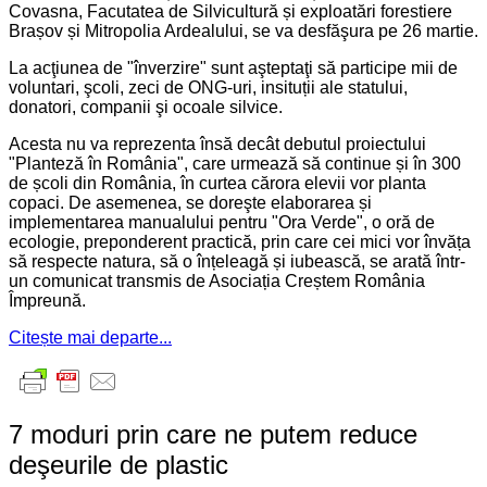
Covasna, Facutatea de Silvicultură și exploatări forestiere
Brașov și Mitropolia Ardealului, se va desfăşura pe 26 martie.
La acţiunea de "înverzire" sunt aşteptaţi să participe mii de
voluntari, şcoli, zeci de ONG-uri, insituții ale statului,
donatori, companii şi ocoale silvice.
Acesta nu va reprezenta însă decât debutul proiectului
"Planteză în România", care urmează să continue și în 300
de școli din România, în curtea cărora elevii vor planta
copaci. De asemenea, se doreşte elaborarea și
implementarea manualului pentru "Ora Verde", o oră de
ecologie, preponderent practică, prin care cei mici vor învăța
să respecte natura, să o înțeleagă și iubească, se arată într-
un comunicat transmis de Asociația Creștem România
Împreună.
Citește mai departe...
7 moduri prin care ne putem reduce
deşeurile de plastic