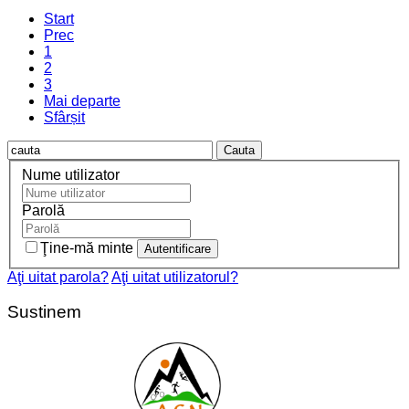
Start
Prec
1
2
3
Mai departe
Sfârșit
Cauta
Nume utilizator
Parolă
Ţine-mă minte
Aţi uitat parola?
Aţi uitat utilizatorul?
Sustinem