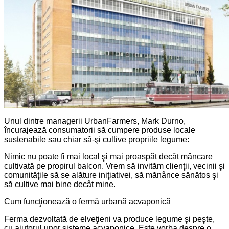
Unul dintre managerii UrbanFarmers, Mark Durno,
încurajează consumatorii să cumpere produse locale
sustenabile sau chiar să-şi cultive propriile legume:
Nimic nu poate fi mai local şi mai proaspăt decât mâncare
cultivată pe propirul balcon. Vrem să invităm clienţii, vecinii şi
comunităţile să se alăture iniţiativei, să mănânce sănătos şi
să cultive mai bine decât mine.
Cum funcţionează o fermă urbană acvaponică
Ferma dezvoltată de elveţieni va produce legume şi peşte,
cu ajutorul unor sisteme acvaponice. Este vorba despre o