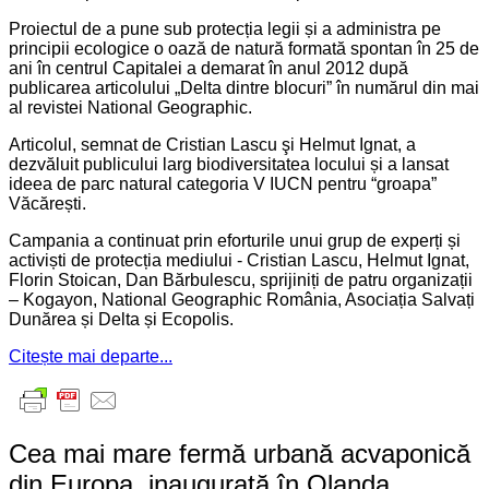
Proiectul de a pune sub protecția legii și a administra pe
principii ecologice o oază de natură formată spontan în 25 de
ani în centrul Capitalei a demarat în anul 2012 după
publicarea articolului „Delta dintre blocuri” în numărul din mai
al revistei National Geographic.
Articolul, semnat de Cristian Lascu şi Helmut Ignat, a
dezvăluit publicului larg biodiversitatea locului și a lansat
ideea de parc natural categoria V IUCN pentru “groapa”
Văcărești.
Campania a continuat prin eforturile unui grup de experți și
activiști de protecția mediului - Cristian Lascu, Helmut Ignat,
Florin Stoican, Dan Bărbulescu, sprijiniți de patru organizații
– Kogayon, National Geographic România, Asociația Salvați
Dunărea și Delta și Ecopolis.
Citește mai departe...
Cea mai mare fermă urbană acvaponică
din Europa, inaugurată în Olanda