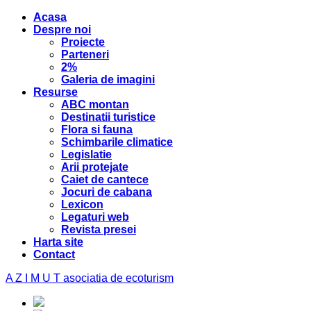
Acasa
Despre noi
Proiecte
Parteneri
2%
Galeria de imagini
Resurse
ABC montan
Destinatii turistice
Flora si fauna
Schimbarile climatice
Legislatie
Arii protejate
Caiet de cantece
Jocuri de cabana
Lexicon
Legaturi web
Revista presei
Harta site
Contact
A Z I M U T
asociatia de ecoturism