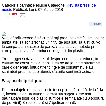
Categoria părinte: Resurse
Categorie:
Revista presei de
mediu
Publicat: Luni, 07 Martie 2016
Share
V-aţi gândit vreodată să cumpăraţi produse vrac în locul celor
ambalate, să achiziţionaţi un filtru de apă sau să luaţi cu voi
la cumpărături sacoşe de pânză? Iată câteva metode prin
care putem evita să producem deşeuri din plastic.
Treehugger scria anul trecut despre cum putem reduce, în
calitate de consumatori, cantitatea de deşeuri de plastic pe
care o generăm. Întrucât tendinţele de consum nu s-au
schimbat prea mult de atunci, sfaturile sunt încă actuale.
Evitaţi anumite tipuri de plastic
Pe ambalajele de plastic, este inscripţionată o cifră de la 1 la
7, încadrată de un triunghi format din săgeţi. Cele mai
dăunătoare tipuri de plastic sunt cele semnalate cu 3 (clorura
de polivinil), 6 (polistiren) şi 7 (policarbonat).