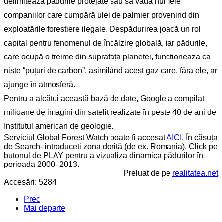
delimitează pădurile protejate sau să vadă numele
companiilor care cumpără ulei de palmier provenind din
exploatările forestiere ilegale. Despădurirea joacă un rol
capital pentru fenomenul de încălzire globală, iar pădurile,
care ocupă o treime din suprafața planetei, functioneaza ca
niste “puțuri de carbon”, asimilând acest gaz care, făra ele, ar
ajunge în atmosferă.
Pentru a alcătui această bază de date, Google a compilat
milioane de imagini din satelit realizate în peste 40 de ani de
Institutul american de geologie.
Serviciul Global Forest Watch poate fi accesat
AICI
. În căsuța
de Search- introduceti zona dorită (de ex. Romania). Click pe
butonul de PLAY pentru a vizualiza dinamica pădurilor în
perioada 2000- 2013.
Preluat de pe
realitatea.net
Accesări: 5284
Prec
Mai departe