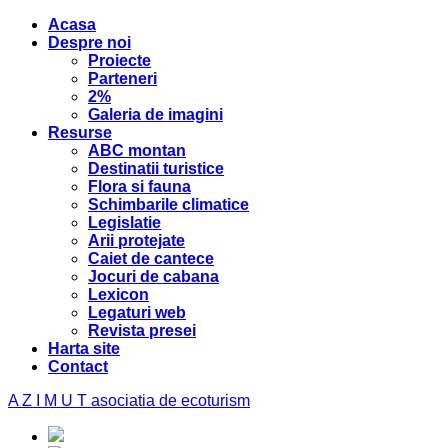
Acasa
Despre noi
Proiecte
Parteneri
2%
Galeria de imagini
Resurse
ABC montan
Destinatii turistice
Flora si fauna
Schimbarile climatice
Legislatie
Arii protejate
Caiet de cantece
Jocuri de cabana
Lexicon
Legaturi web
Revista presei
Harta site
Contact
A Z I M U T
asociatia de ecoturism