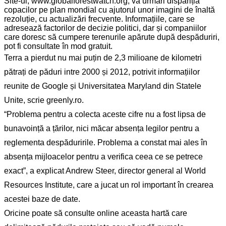
Site-ul, www.globalforestwatch.org, va urmări dispariția
copacilor pe plan mondial cu ajutorul unor imagini de înaltă
rezoluție, cu actualizări frecvente. Informațiile, care se
adresează factorilor de decizie politici, dar și companiilor
care doresc să cumpere terenurile apărute după despăduriri,
pot fi consultate în mod gratuit.
Terra a pierdut nu mai puțin de 2,3 milioane de kilometri
pătrați de păduri intre 2000 și 2012, potrivit informațiilor
reunite de Google și Universitatea Maryland din Statele
Unite, scrie greenly.ro.
“Problema pentru a colecta aceste cifre nu a fost lipsa de
bunavoință a țărilor, nici măcar absența legilor pentru a
reglementa despăduririle. Problema a constat mai ales în
absența mijloacelor pentru a verifica ceea ce se petrece
exact”, a explicat Andrew Steer, director general al World
Resources Institute, care a jucat un rol important în crearea
acestei baze de date.
Oricine poate să consulte online aceasta hartă care