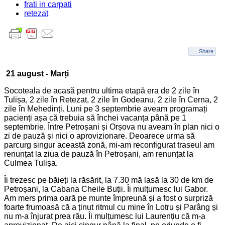
frati in carpati
retezat
Share
21 august - Marți
Socoteala de acasă pentru ultima etapă era de 2 zile în
Tulișa, 2 zile în Retezat, 2 zile în Godeanu, 2 zile în Cerna, 2
zile în Mehedinți. Luni pe 3 septembrie aveam programați
pacienți așa că trebuia să închei vacanța până pe 1
septembrie. Între Petroșani și Orșova nu aveam în plan nici o
zi de pauză și nici o aprovizionare. Deoarece urma să
parcurg singur această zonă, mi-am reconfigurat traseul am
renunțat la ziua de pauză în Petroșani, am renunțat la
Culmea Tulișa.
Îi trezesc pe băieți la răsărit, la 7.30 mă lasă la 30 de km de
Petroșani, la Cabana Cheile Buții. Îi mulțumesc lui Gabor.
Am mers prima oară pe munte împreună și a fost o surpriză
foarte frumoasă că a ținut ritmul cu mine în Lotru și Parâng și
nu m-a înjurat prea rău. Îi mulțumesc lui Laurențiu că m-a