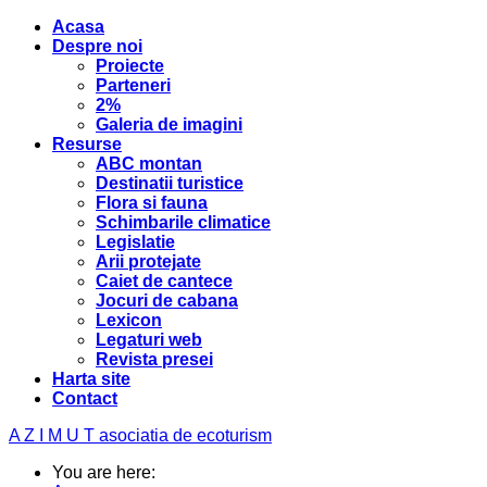
Acasa
Despre noi
Proiecte
Parteneri
2%
Galeria de imagini
Resurse
ABC montan
Destinatii turistice
Flora si fauna
Schimbarile climatice
Legislatie
Arii protejate
Caiet de cantece
Jocuri de cabana
Lexicon
Legaturi web
Revista presei
Harta site
Contact
A Z I M U T
asociatia de ecoturism
You are here: