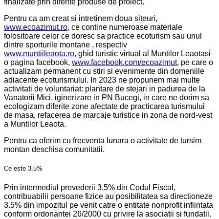
finalizate prin diferite produse de proiect.
Pentru ca am creat si intretinem doua siteuri,
www.ecoazimut.ro,
ce contine numeroase materiale
folositoare celor ce doresc sa practice ecoturism sau unul
dintre sporturile montane , respectiv
www.muntiileaota.ro,
ghid turistic virtual al Muntilor Leaotasi
o pagina facebook,
www.facebook.com/ecoazimut
, pe care o
actualizam permanent cu stiri si evenimente din domeniile
adiacente ecoturismului. In 2023 ne propunem mai multe
activitati de voluntariat: plantare de stejari in padurea de la
Vanatorii Mici, iginerizare in PN Bucegi, in care ne dorim sa
ecologizam diferite zone afectate de practicarea turismului
de masa, refacerea de marcaje turistice in zona de nord-vest
a Muntilor Leaota.
Pentru ca oferim cu frecventa lunara o activitate de tursim
montan deschisa comunitatii.
Ce este 3.5%
Prin intermediul prevederii 3.5% din Codul Fiscal,
contribuabilii persoane fizice au posibilitatea sa directioneze
3.5% din impozitul pe venit catre o entitate nonprofit infiintata
conform ordonantei 26/2000 cu privire la asociatii si fundatii.