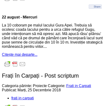
Share
22 august - Miercuri
La 10 coboram pe malul lacului Gura Apei. Trebuia să
ocolesc coada lacului pentru a urca către refugiul Gugu,
unde intenționam să mă opresc azi. Mă apucă râsu'-plânsu'
când văd că pe drumul de pământ care înconjoară lacul sunt
puse semne de circulație din 10 în 10 m. Investiție strategică
românească pentru viitor....
Citește mai departe...
Frați în Carpați - Post scriptum
Categoria părinte: Proiecte
Categorie:
Frati in Carpati
Publicat: Marți, 25 Decembrie 2018
frati in carpati