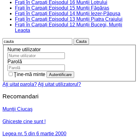
Frați în Carpați Episodul 16 Munții Lotrului
Frați în Carpați Episodul 15 Munții Făgăras
Frați în Carpați Episodul 14 Munții Iezer-Păpușa
Frați în Carpați Episodul 13 Munții Piatra Craiului
Frați în Carpați Episodul 12 Munții Bucegi, Munții
Leaota
Cauta
Nume utilizator
Parolă
Ţine-mă minte
Aţi uitat parola?
Aţi uitat utilizatorul?
Recomandari
Munţii Ciucaş
Ghiceste cine sunt !
Legea nr. 5 din 6 martie 2000