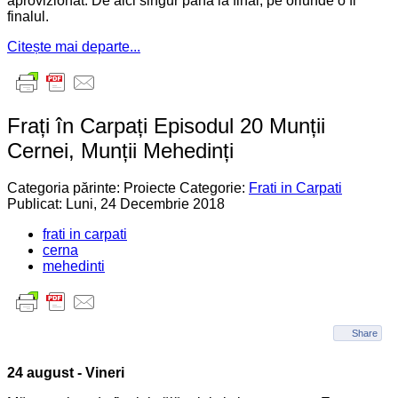
aprovizionat. De aici singur până la final, pe oriunde o fi
finalul.
Citește mai departe...
Frați în Carpați Episodul 20 Munții
Cernei, Munții Mehedinți
Categoria părinte: Proiecte
Categorie:
Frati in Carpati
Publicat: Luni, 24 Decembrie 2018
frati in carpati
cerna
mehedinti
Share
24 august - Vineri