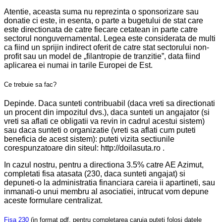
Atentie, aceasta suma nu reprezinta o sponsorizare sau
donatie ci este, in esenta, o parte a bugetului de stat care
este directionata de catre fiecare cetatean in parte catre
sectorul nonguvernamental. Legea este considerata de multi
ca fiind un sprijin indirect oferit de catre stat sectorului non-
profit sau un model de „filantropie de tranzitie”, data fiind
aplicarea ei numai in tarile Europei de Est.
Ce trebuie sa fac?
Depinde. Daca sunteti contribuabil (daca vreti sa directionati
un procent din impozitul dvs.), daca sunteti un angajator (si
vreti sa aflati ce obligatii va revin in cadrul acestui sistem)
sau daca sunteti o organizatie (vreti sa aflati cum puteti
beneficia de acest sistem): puteti vizita sectiunile
corespunzatoare din siteul: http://doilasuta.ro .
In cazul nostru, pentru a directiona 3.5% catre AE Azimut,
completati fisa atasata (230, daca sunteti angajat) si
depuneti-o la administratia financiara careia ii apartineti, sau
inmanati-o unui membru al asociatiei, intrucat vom depune
aceste formulare centralizat.
Fisa 230
(in format pdf, pentru completarea caruia puteti folosi datele