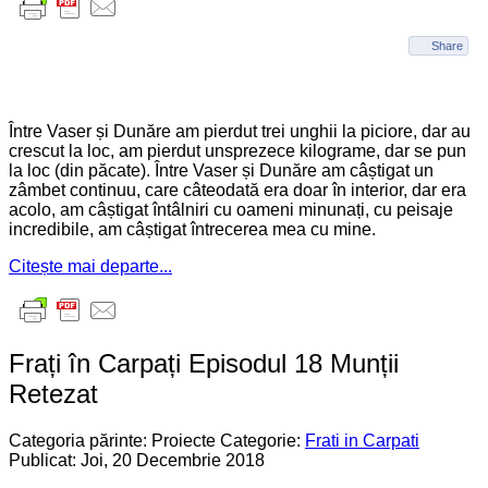
Share
Între Vaser și Dunăre am pierdut trei unghii la piciore, dar au
crescut la loc, am pierdut unsprezece kilograme, dar se pun
la loc (din păcate). Între Vaser și Dunăre am câștigat un
zâmbet continuu, care câteodată era doar în interior, dar era
acolo, am câștigat întâlniri cu oameni minunați, cu peisaje
incredibile, am câștigat întrecerea mea cu mine.
Citește mai departe...
Frați în Carpați Episodul 18 Munții
Retezat
Categoria părinte: Proiecte
Categorie:
Frati in Carpati
Publicat: Joi, 20 Decembrie 2018