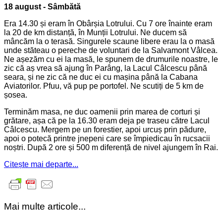
18 august - Sâmbătă
Era 14.30 și eram în Obârșia Lotrului. Cu 7 ore înainte eram
la 20 de km distanță, în Munții Lotrului. Ne ducem să
mâncăm la o terasă. Singurele scaune libere erau la o masă
unde stăteau o pereche de voluntari de la Salvamont Vâlcea.
Ne așezăm cu ei la masă, le spunem de drumurile noastre, le
zic că aș vrea să ajung în Parâng, la Lacul Câlcescu până
seara, și ne zic că ne duc ei cu mașina până la Cabana
Aviatorilor. Pfuu, vă pup pe portofel. Ne scutiți de 5 km de
șosea.
Terminăm masa, ne duc oamenii prin marea de corturi și
grătare, așa că pe la 16.30 eram deja pe traseu către Lacul
Câlcescu. Mergem pe un forestier, apoi urcuș prin pădure,
apoi o potecă printre jnepeni care se împiedicau în rucsacii
noștri. După 2 ore și 500 m diferență de nivel ajungem în Rai.
Citește mai departe...
Mai multe articole...