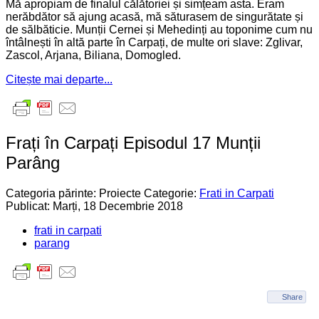
Mă apropiam de finalul călătoriei și simțeam asta. Eram
nerăbdător să ajung acasă, mă săturasem de singurătate și
de sălbăticie. Munții Cernei și Mehedinți au toponime cum nu
întâlnești în altă parte în Carpați, de multe ori slave: Zglivar,
Zascol, Arjana, Biliana, Domogled.
Citește mai departe...
Frați în Carpați Episodul 17 Munții
Parâng
Categoria părinte: Proiecte
Categorie:
Frati in Carpati
Publicat: Marți, 18 Decembrie 2018
frati in carpati
parang
Share