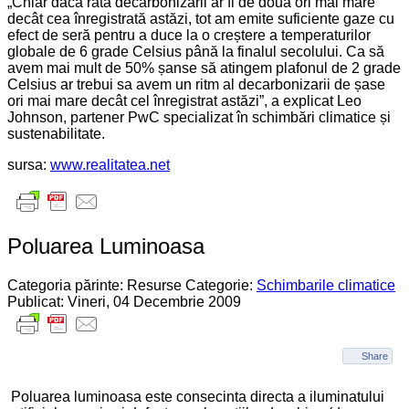
„Chiar daca rata decarbonizării ar fi de două ori mai mare
decât cea înregistrată astăzi, tot am emite suficiente gaze cu
efect de seră pentru a duce la o creștere a temperaturilor
globale de 6 grade Celsius până la finalul secolului. Ca să
avem mai mult de 50% șanse să atingem plafonul de 2 grade
Celsius ar trebui sa avem un ritm al decarbonizarii de șase
ori mai mare decât cel înregistrat astăzi”, a explicat Leo
Johnson, partener PwC specializat în schimbări climatice și
sustenabilitate.
sursa:
www.realitatea.net
Poluarea Luminoasa
Categoria părinte: Resurse
Categorie:
Schimbarile climatice
Publicat: Vineri, 04 Decembrie 2009
Share
Poluarea luminoasa este consecinta directa a iluminatului