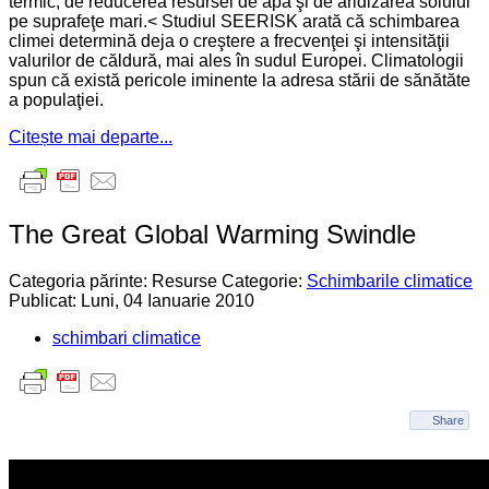
termic, de reducerea resursei de apă şi de aridizarea solului
pe suprafeţe mari.< Studiul SEERISK arată că schimbarea
climei determină deja o creştere a frecvenţei şi intensităţii
valurilor de căldură, mai ales în sudul Europei. Climatologii
spun că există pericole iminente la adresa stării de sănătăte
a populaţiei.
Citește mai departe...
The Great Global Warming Swindle
Categoria părinte: Resurse
Categorie:
Schimbarile climatice
Publicat: Luni, 04 Ianuarie 2010
schimbari climatice
Share