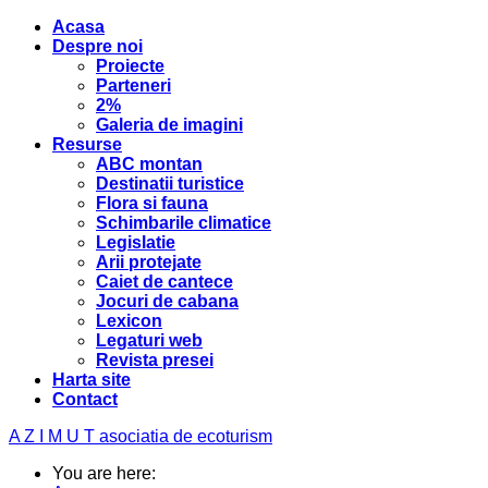
Acasa
Despre noi
Proiecte
Parteneri
2%
Galeria de imagini
Resurse
ABC montan
Destinatii turistice
Flora si fauna
Schimbarile climatice
Legislatie
Arii protejate
Caiet de cantece
Jocuri de cabana
Lexicon
Legaturi web
Revista presei
Harta site
Contact
A Z I M U T
asociatia de ecoturism
You are here: