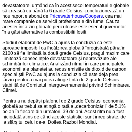
devastatoare, urmând ca în acest secol temperaturile globale
să crească cu până la 6 grade Celsius, concluzionează un
nou raport elaborat de
PricewaterhouseCoopers
, cea mai
mare companie de servicii profesionale din lume. Cauza
acestei încalziri globale periculoase este esecul guvernelor
în a găsi alternative la combustibilii fosili.
Studiul elaborat de PwC a ajuns la concluzia că este
aproape imposibil ca încălzirea globală înregistrată pâna în
2100 să fie limitată la două grade Celsius, pragul maxim care
limitează consecințele devastatoare și neprevăzute ale
schimbărilor climatice. Analizând ritmul în care principalele
economii ale planetei au redus emisiile de dioxid de carbon,
specialiștii PwC au ajuns la concluzia că este deja prea
târziu pentru a mai putea atinge țintă de 2 grade Celsius
stabilită de Comitetul Interguvernamental privind Schimbarea
Climei.
Pentru a nu depăși plafonul de 2 grade Celsius, economia
globală ar trebui sa atingă o rată a „decarbonizării” de 5.1%
pe an în fiecare din următorii 39 de ani. Acest ritm nu a fost
niciodată atins de când aceste statistici sunt înregistrate, de
la sfârșitul celui de-al Doilea Razboi Mondial.