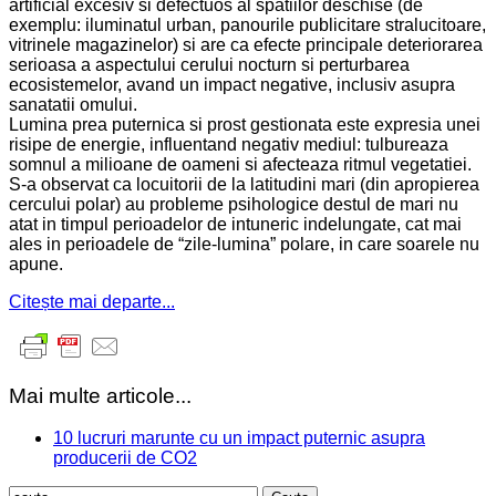
artificial excesiv si defectuos al spatiilor deschise (de
exemplu: iluminatul urban, panourile publicitare stralucitoare,
vitrinele magazinelor) si are ca efecte principale deteriorarea
serioasa a aspectului cerului nocturn si perturbarea
ecosistemelor, avand un impact negative, inclusiv asupra
sanatatii omului.
Lumina prea puternica si prost gestionata este expresia unei
risipe de energie, influentand negativ mediul: tulbureaza
somnul a milioane de oameni si afecteaza ritmul vegetatiei.
S-a observat ca locuitorii de la latitudini mari (din apropierea
cercului polar) au probleme psihologice destul de mari nu
atat in timpul perioadelor de intuneric indelungate, cat mai
ales in perioadele de “zile-lumina” polare, in care soarele nu
apune.
Citește mai departe...
Mai multe articole...
10 lucruri marunte cu un impact puternic asupra
producerii de CO2