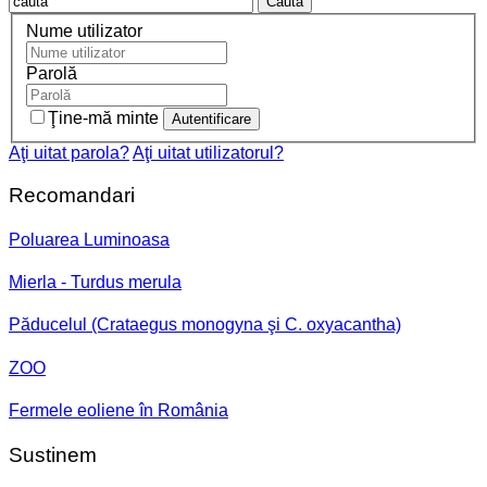
Cauta
Nume utilizator
Parolă
Ţine-mă minte
Aţi uitat parola?
Aţi uitat utilizatorul?
Recomandari
Poluarea Luminoasa
Mierla - Turdus merula
Păducelul (Crataegus monogyna şi C. oxyacantha)
ZOO
Fermele eoliene în România
Sustinem