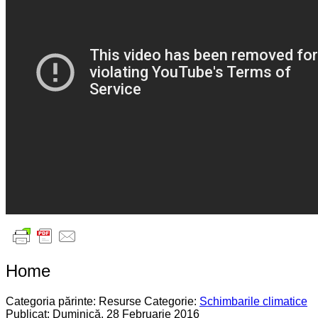
Home
Categoria părinte: Resurse
Categorie:
Schimbarile climatice
Publicat: Duminică, 28 Februarie 2016