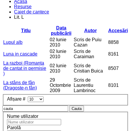
Acasa
Resurse
Caiet de cantece
Lit. L
Data
Titlu
Autor
Accesări
publicării
02 Iunie
Scris de Puiu
Lupul alb
8858
2010
Cazan
02 Iunie
Scris de
Luna in cascade
8161
2010
Caraiman
La razboi (Romanta
02 Iunie
Scris de
de cantat in permisie
8507
2010
Cristian Buica
)
29
Scris de
La stâns de fân
Octombrie
Laurentiu
8101
(Dragoste-n fân)
2009
Lambrinoc
Afișare #
Cauta
Nume utilizator
Parolă