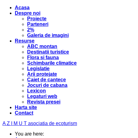
Acasa
Despre noi
Proiecte
Parteneri
2%
Galeria de imagini
Resurse
ABC montan
Destinatii turistice
Flora si fauna
Schimbarile climatice
Legislatie
Arii protejate
Caiet de cantece
Jocuri de cabana
Lexicon
Legaturi web
Revista presei
Harta site
Contact
A Z I M U T
asociatia de ecoturism
You are here: