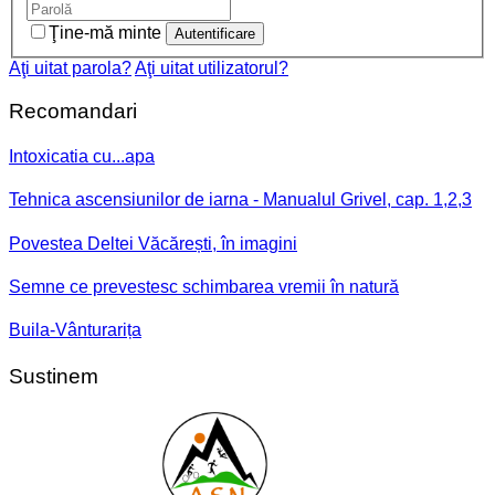
Ţine-mă minte
Aţi uitat parola?
Aţi uitat utilizatorul?
Recomandari
Intoxicatia cu...apa
Tehnica ascensiunilor de iarna - Manualul Grivel, cap. 1,2,3
Povestea Deltei Văcărești, în imagini
Semne ce prevestesc schimbarea vremii în natură
Buila-Vânturarița
Sustinem