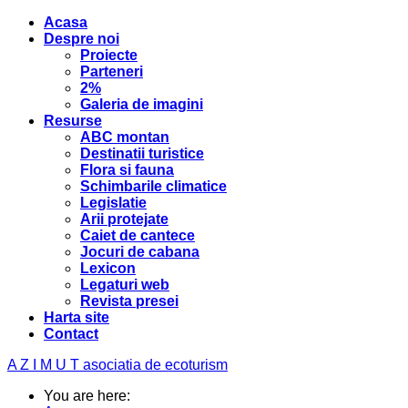
Acasa
Despre noi
Proiecte
Parteneri
2%
Galeria de imagini
Resurse
ABC montan
Destinatii turistice
Flora si fauna
Schimbarile climatice
Legislatie
Arii protejate
Caiet de cantece
Jocuri de cabana
Lexicon
Legaturi web
Revista presei
Harta site
Contact
A Z I M U T
asociatia de ecoturism
You are here: