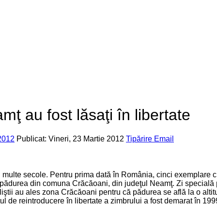
mţ au fost lăsaţi în libertate
2012
Publicat: Vineri, 23 Martie 2012
Tipărire
Email
 multe secole. Pentru prima dată în România, cinci exemplare cre
 în pădurea din comuna Crăcăoani, din judeţul Neamţ. Zi specială 
liştii au ales zona Crăcăoani pentru că pădurea se află la o alti
ectul de reintroducere în libertate a zimbrului a fost demarat în 1