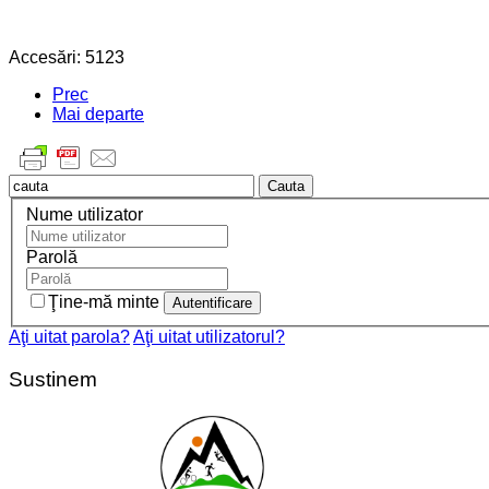
Accesări: 5123
Prec
Mai departe
Cauta
Nume utilizator
Parolă
Ţine-mă minte
Aţi uitat parola?
Aţi uitat utilizatorul?
Sustinem