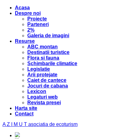
Acasa
Despre noi
Proiecte
Parteneri
2%
Galeria de imagini
Resurse
ABC montan
Destinatii turistice
Flora si fauna
Schimbarile climatice
Legislatie
Arii protejate
Caiet de cantece
Jocuri de cabana
Lexicon
Legaturi web
Revista presei
Harta site
Contact
A Z I M U T
asociatia de ecoturism