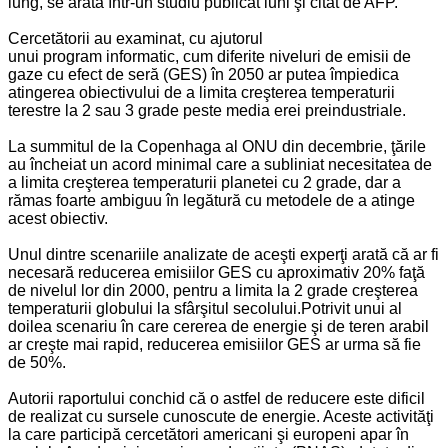
lung, se arată într-un studiu publicat luni şi citat de AFP.
Cercetătorii au examinat, cu ajutorul
unui program informatic, cum diferite niveluri de emisii de
gaze cu efect de seră (GES) în 2050 ar putea împiedica
atingerea obiectivului de a limita creşterea temperaturii
terestre la 2 sau 3 grade peste media erei preindustriale.
La summitul de la Copenhaga al ONU din decembrie, ţările
au încheiat un acord minimal care a subliniat necesitatea de
a limita creşterea temperaturii planetei cu 2 grade, dar a
rămas foarte ambiguu în legătură cu metodele de a atinge
acest obiectiv.
Unul dintre scenariile analizate de aceşti experţi arată că ar fi
necesară reducerea emisiilor GES cu aproximativ 20% faţă
de nivelul lor din 2000, pentru a limita la 2 grade creşterea
temperaturii globului la sfârşitul secolului.Potrivit unui al
doilea scenariu în care cererea de energie şi de teren arabil
ar creşte mai rapid, reducerea emisiilor GES ar urma să fie
de 50%.
Autorii raportului conchid că o astfel de reducere este dificil
de realizat cu sursele cunoscute de energie. Aceste activităţi
la care participă cercetători americani şi europeni apar în