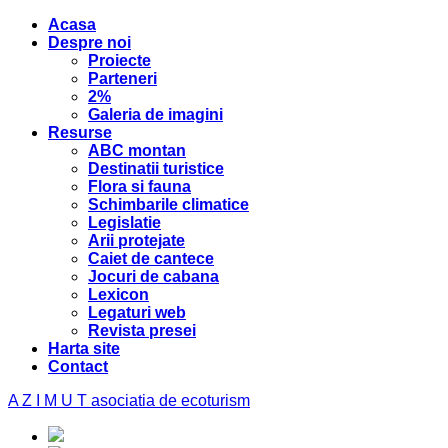
Acasa
Despre noi
Proiecte
Parteneri
2%
Galeria de imagini
Resurse
ABC montan
Destinatii turistice
Flora si fauna
Schimbarile climatice
Legislatie
Arii protejate
Caiet de cantece
Jocuri de cabana
Lexicon
Legaturi web
Revista presei
Harta site
Contact
A Z I M U T
asociatia de ecoturism