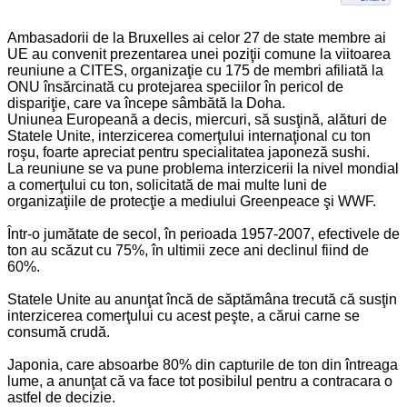
Ambasadorii de la Bruxelles ai celor 27 de state membre ai
UE au convenit prezentarea unei poziţii comune la viitoarea
reuniune a CITES, organizaţie cu 175 de membri afiliată la
ONU însărcinată cu protejarea speciilor în pericol de
dispariţie, care va începe sâmbătă la Doha.
Uniunea Europeană a decis, miercuri, să susţină, alături de
Statele Unite, interzicerea comerţului internaţional cu ton
roşu, foarte apreciat pentru specialitatea japoneză sushi.
La reuniune se va pune problema interzicerii la nivel mondial
a comerţului cu ton, solicitată de mai multe luni de
organizaţiile de protecţie a mediului Greenpeace şi WWF.
Într-o jumătate de secol, în perioada 1957-2007, efectivele de
ton au scăzut cu 75%, în ultimii zece ani declinul fiind de
60%.
Statele Unite au anunţat încă de săptămâna trecută că susţin
interzicerea comerţului cu acest peşte, a cărui carne se
consumă crudă.
Japonia, care absoarbe 80% din capturile de ton din întreaga
lume, a anunţat că va face tot posibilul pentru a contracara o
astfel de decizie.