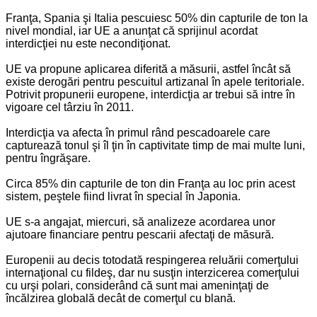
Franţa, Spania şi Italia pescuiesc 50% din capturile de ton la
nivel mondial, iar UE a anunţat că sprijinul acordat
interdicţiei nu este necondiţionat.
UE va propune aplicarea diferită a măsurii, astfel încât să
existe derogări pentru pescuitul artizanal în apele teritoriale.
Potrivit propunerii europene, interdicţia ar trebui să intre în
vigoare cel târziu în 2011.
Interdicţia va afecta în primul rând pescadoarele care
capturează tonul şi îl ţin în captivitate timp de mai multe luni,
pentru îngrăşare.
Circa 85% din capturile de ton din Franţa au loc prin acest
sistem, peştele fiind livrat în special în Japonia.
UE s-a angajat, miercuri, să analizeze acordarea unor
ajutoare financiare pentru pescarii afectaţi de măsură.
Europenii au decis totodată respingerea reluării comerţului
internaţional cu fildeş, dar nu susţin interzicerea comerţului
cu urşi polari, considerând că sunt mai ameninţaţi de
încălzirea globală decât de comerţul cu blană.