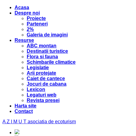
Acasa
Despre noi
Proiecte
Parteneri
2%
Galeria de imagini
Resurse
ABC montan
Destinatii turistice
Flora si fauna
Schimbarile climatice
Legislatie
Arii protejate
Caiet de cantece
Jocuri de cabana
Lexicon
Legaturi web
Revista presei
Harta site
Contact
A Z I M U T
asociatia de ecoturism