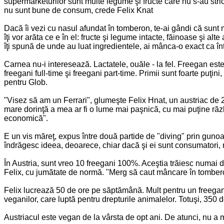
supermarketurilor sunt multe legume şi fructe care nu s-au st
nu sunt bune de consum, crede Felix Knat
Dacă îi vezi cu nasul afundat în tomberon, te-ai gândi că sunt m
îţi vor arăta ce e în el: fructe şi legume intacte, făinoase şi alte
îţi spună de unde au luat ingredientele, ai mânca-o exact ca înt
Carnea nu-i interesează. Lactatele, ouăle - la fel. Freegan est
freegani full-time şi freegani part-time. Primii sunt foarte puţi
pentru Glob.
"Visez să am un Ferrari", glumeşte Felix Hnat, un austriac de 27
mare dorinţă a mea ar fi o lume mai paşnică, cu mai puţine răzb
economică".
E un vis măreţ, expus între două partide de "diving" prin guno
îndrăgesc ideea, deoarece, chiar dacă şi ei sunt consumatori, 
În Austria, sunt vreo 10 freegani 100%. Aceştia trăiesc numai d
Felix, cu jumătate de normă. "Merg să caut mâncare în tombero
Felix lucrează 50 de ore pe săptămână. Mult pentru un freegan.
veganilor, care luptă pentru drepturile animalelor. Totuşi, 35
Austriacul este vegan de la vârsta de opt ani. De atunci, nu a