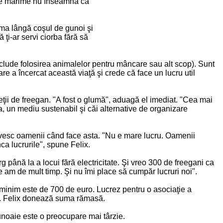
u de mărime nu înseamnă că
hema lângă coşul de gunoi şi
ă ţi-ar servi ciorba fără să
exclude folosirea animalelor pentru mâncare sau alt scop). Sunt
are a încercat această viaţă şi crede că face un lucru util
ieţii de freegan. "A fost o glumă", aduagă el imediat. "Cea mai
a, un mediu sustenabil şi căi alternative de organizare
rivesc oamenii când face asta. "Nu e mare lucru. Oamenii
a lucrurile", spune Felix.
până la a locui fără electricitate. Şi vreo 300 de freegani ca
am de mult timp. Şi nu îmi place să cumpăr lucruri noi".
 minim este de 700 de euro. Lucrez pentru o asociaţie a
ă". Felix donează suma rămasă.
unoaie este o preocupare mai târzie.