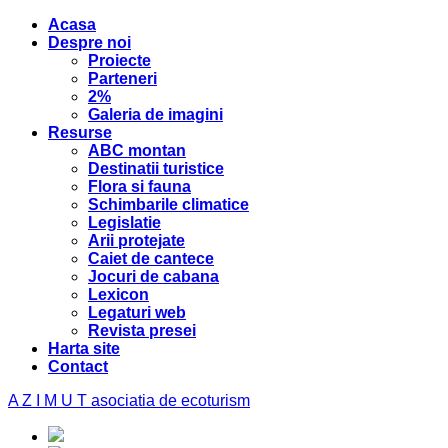
Acasa
Despre noi
Proiecte
Parteneri
2%
Galeria de imagini
Resurse
ABC montan
Destinatii turistice
Flora si fauna
Schimbarile climatice
Legislatie
Arii protejate
Caiet de cantece
Jocuri de cabana
Lexicon
Legaturi web
Revista presei
Harta site
Contact
A Z I M U T
asociatia de ecoturism