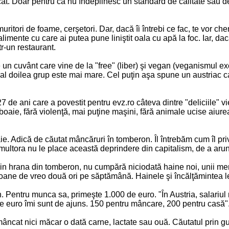
ricat. Doar pentru că nu îndeplinesc un standard de calitate sa
uritori de foame, cerşetori. Dar, dacă îi întrebi ce fac, te vor c
 alimente cu care ai putea pune liniştit oala cu apă la foc. Iar, dac
r-un restaurant.
e un cuvânt care vine de la "free" (liber) şi vegan (veganismul 
ni, al doilea grup este mai mare. Cel puţin aşa spune un austriac c
 de ani care a povestit pentru evz.ro câteva dintre "deliciile" v
oaie, fără violenţă, mai puţine maşini, fără animale ucise aiure
aie. Adică de căutat mâncăruri în tomberon. Îl întrebăm cum îl p
multora nu le place această deprindere din capitalism, de a arunc
in hrana din tomberon, nu cumpără niciodată haine noi, unii merg 
ane de vreo două ori pe săptămână. Hainele şi încălţămintea le 
 Pentru munca sa, primeşte 1.000 de euro. "În Austria, salariul
0 de euro îmi sunt de ajuns. 150 pentru mâncare, 200 pentru cas
 mâncat nici măcar o dată carne, lactate sau ouă. Căutatul prin g