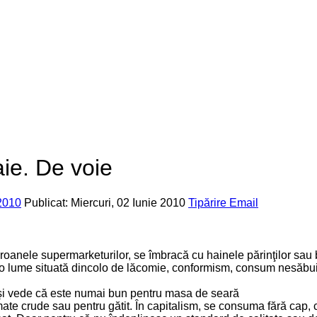
ie. De voie
2010
Publicat: Miercuri, 02 Iunie 2010
Tipărire
Email
anele supermarketurilor, se îmbracă cu hainele părinţilor sau b
r o lume situată dincolo de lăcomie, conformism, consum nesăbui
ă şi vede că este numai bun pentru masa de seară
ate crude sau pentru gătit. În capitalism, se consuma fără cap, 