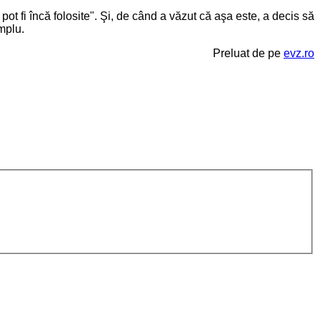
ot fi încă folosite". Şi, de când a văzut că aşa este, a decis să
mplu.
Preluat de pe
evz.ro