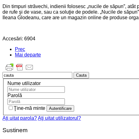
Din timpuri străvechi, indienii folosesc „nucile de săpun”, atât 
de rufe şi de vase, sau ca soluţie de podele. „Nucile de săpun”
Ileana Glodeanu, care are un magazin online de produse orga
Accesări: 6904
Prec
Mai departe
Cauta
Nume utilizator
Parolă
Ţine-mă minte
Aţi uitat parola?
Aţi uitat utilizatorul?
Sustinem