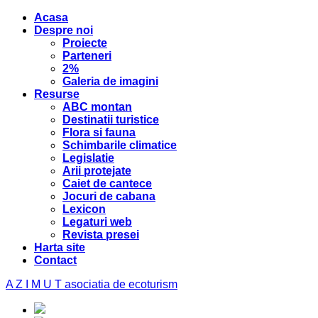
Acasa
Despre noi
Proiecte
Parteneri
2%
Galeria de imagini
Resurse
ABC montan
Destinatii turistice
Flora si fauna
Schimbarile climatice
Legislatie
Arii protejate
Caiet de cantece
Jocuri de cabana
Lexicon
Legaturi web
Revista presei
Harta site
Contact
A Z I M U T
asociatia de ecoturism