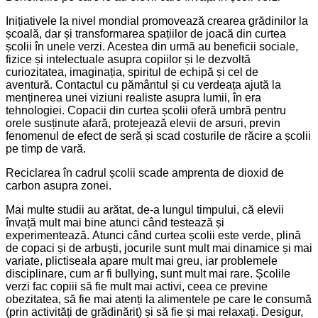
Inițiativele la nivel mondial promovează crearea grădinilor la
școală, dar și transformarea spațiilor de joacă din curtea
școlii în unele verzi. Acestea din urmă au beneficii sociale,
fizice și intelectuale asupra copiilor și le dezvoltă
curiozitatea, imaginația, spiritul de echipă și cel de
aventură. Contactul cu pământul și cu verdeața ajută la
menținerea unei viziuni realiste asupra lumii, în era
tehnologiei. Copacii din curtea școlii oferă umbră pentru
orele susținute afară, protejează elevii de arsuri, previn
fenomenul de efect de seră și scad costurile de răcire a școlii
pe timp de vară.
Reciclarea în cadrul școlii scade amprenta de dioxid de
carbon asupra zonei.
Mai multe studii au arătat, de-a lungul timpului, că elevii
învață mult mai bine atunci când testează și
experimentează. Atunci când curtea școlii este verde, plină
de copaci și de arbuști, jocurile sunt mult mai dinamice și mai
variate, plictiseala apare mult mai greu, iar problemele
disciplinare, cum ar fi bullying, sunt mult mai rare. Școlile
verzi fac copiii să fie mult mai activi, ceea ce previne
obezitatea, să fie mai atenți la alimentele pe care le consumă
(prin activități de grădinărit) și să fie și mai relaxați. Desigur,