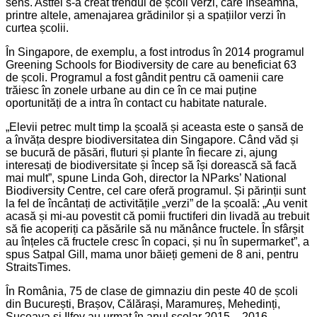
sens. Astfel s-a creat trendul de școli verzi, care înseamnă,
printre altele, amenajarea grădinilor și a spațiilor verzi în
curtea școlii.
În Singapore, de exemplu, a fost introdus în 2014 programul
Greening Schools for Biodiversity de care au beneficiat 63
de școli. Programul a fost gândit pentru că oamenii care
trăiesc în zonele urbane au din ce în ce mai puține
oportunități de a intra în contact cu habitate naturale.
„Elevii petrec mult timp la școală și aceasta este o șansă de
a învăța despre biodiversitatea din Singapore. Când văd și
se bucură de păsări, fluturi și plante în fiecare zi, ajung
interesați de biodiversitate și încep să își dorească să facă
mai mult”, spune Linda Goh, director la NParks’ National
Biodiversity Centre, cel care oferă programul. Și părinții sunt
la fel de încântați de activitățile „verzi” de la școală: „Au venit
acasă și mi-au povestit că pomii fructiferi din livadă au trebuit
să fie acoperiți ca păsările să nu mănânce fructele. În sfârșit
au înțeles că fructele cresc în copaci, și nu în supermarket”, a
spus Satpal Gill, mama unor băieți gemeni de 8 ani, pentru
StraitsTimes.
În România, 75 de clase de gimnaziu din peste 40 de școli
din București, Brașov, Călărași, Maramureș, Mehedinți,
Suceava și Ilfov au urmat în anul școlar 2015 – 2016