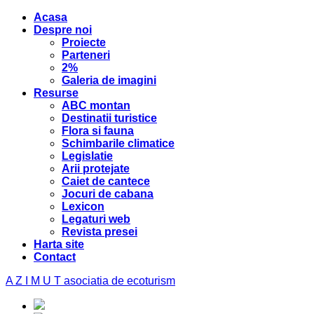
Acasa
Despre noi
Proiecte
Parteneri
2%
Galeria de imagini
Resurse
ABC montan
Destinatii turistice
Flora si fauna
Schimbarile climatice
Legislatie
Arii protejate
Caiet de cantece
Jocuri de cabana
Lexicon
Legaturi web
Revista presei
Harta site
Contact
A Z I M U T
asociatia de ecoturism