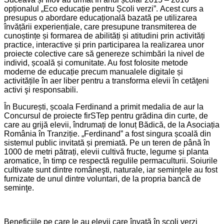
opționalul „Eco educație pentru Școli verzi”. Acest curs a
presupus o abordare educațională bazată pe utilizarea
învățării experiențiale, care presupune transmiterea de
cunoștințe și formarea de abilități și atitudini prin activități
practice, interactive și prin participarea la realizarea unor
proiecte colective care să genereze schimbări la nivel de
individ, școală și comunitate. Au fost folosite metode
moderne de educație precum manualele digitale și
activitățile în aer liber pentru a transforma elevii în cetăţeni
activi şi responsabili.
În București, școala Ferdinand a primit medalia de aur la
Concursul de proiecte firSTep pentru grădina din curte, de
care au grijă elevii, îndrumați de Ionuț Bădică, de la Asociația
România în Tranziție. „Ferdinand” a fost singura școală din
sistemul public invitată și premiată. Pe un teren de până în
1000 de metri pătrați, elevii cultivă fructe, legume și planta
aromatice, în timp ce respectă regulile permaculturii. Soiurile
cultivate sunt dintre româneşti, naturale, iar seminţele au fost
furnizate de unul dintre voluntari, de la propria bancă de
seminţe.
Beneficiile pe care le au elevii care învață în școli verzi