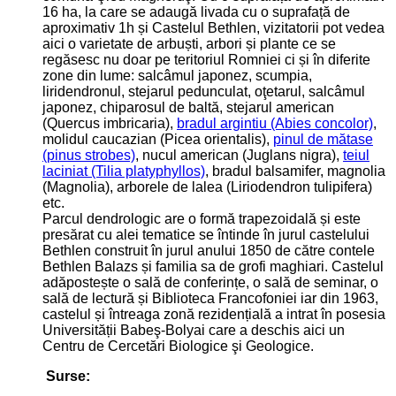
16 ha, la care se adaugă livada cu o suprafață de
aproximativ 1h și Castelul Bethlen, vizitatorii pot vedea
aici o varietate de arbuști, arbori și plante ce se
regăsesc nu doar pe teritoriul Romniei ci și în diferite
zone din lume: salcâmul japonez, scumpia,
liridendronul, stejarul pedunculat, oţetarul, salcâmul
japonez, chiparosul de baltă, stejarul american
(Quercus imbricaria),
bradul argintiu (Abies concolor)
,
molidul caucazian (Picea orientalis),
pinul de mătase
(pinus strobes)
, nucul american (Juglans nigra),
teiul
laciniat (Tilia platyphyllos)
, bradul balsamifer, magnolia
(Magnolia), arborele de lalea (Liriodendron tulipifera)
etc.
Parcul dendrologic are o formă trapezoidală și este
presărat cu alei tematice se întinde în jurul castelului
Bethlen construit în jurul anului 1850 de către contele
Bethlen Balazs și familia sa de grofi maghiari. Castelul
adăpostește o sală de conferințe, o sală de seminar, o
sală de lectură și Biblioteca Francofoniei iar din 1963,
castelul și întreaga zonă rezidențială a intrat în posesia
Universității Babeş-Bolyai care a deschis aici un
Centru de Cercetări Biologice şi Geologice.
Surse: