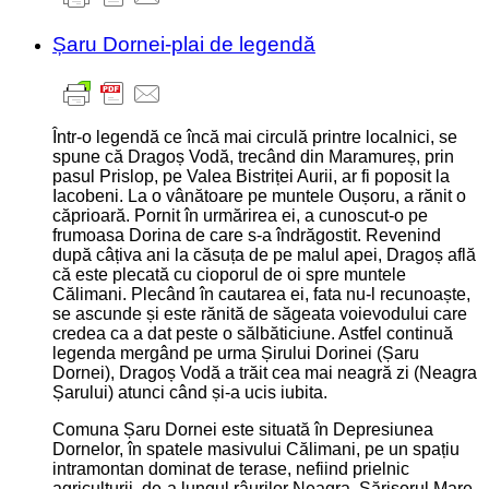
Șaru Dornei-plai de legendă
Într-o legendă ce încă mai circulă printre localnici, se
spune că Dragoș Vodă, trecând din Maramureș, prin
pasul Prislop, pe Valea Bistriței Aurii, ar fi poposit la
Iacobeni. La o vânătoare pe muntele Oușoru, a rănit o
căprioară. Pornit în urmărirea ei, a cunoscut-o pe
frumoasa Dorina de care s-a îndrăgostit. Revenind
după câțiva ani la căsuța de pe malul apei, Dragoș află
că este plecată cu cioporul de oi spre muntele
Călimani. Plecând în cautarea ei, fata nu-l recunoaște,
se ascunde și este rănită de săgeata voievodului care
credea ca a dat peste o sălbăticiune. Astfel continuă
legenda mergând pe urma Șirului Dorinei (Șaru
Dornei), Dragoș Vodă a trăit cea mai neagră zi (Neagra
Șarului) atunci când și-a ucis iubita.
Comuna Șaru Dornei este situată în Depresiunea
Dornelor, în spatele masivului Călimani, pe un spațiu
intramontan dominat de terase, nefiind prielnic
agriculturii, de-a lungul râurilor Neagra, Sărișorul Mare