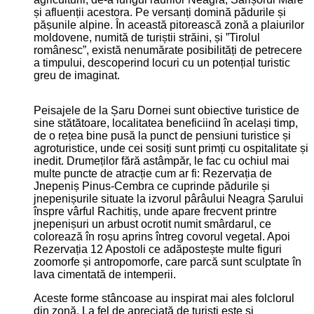
și afluenții acestora. Pe versanți domină pădurile și
pășunile alpine. În această pitorească zonă a plaiurilor
moldovene, numită de turiștii străini, și ”Tirolul
românesc”, există nenumărate posibilități de petrecere
a timpului, descoperind locuri cu un potențial turistic
greu de imaginat.
Peisajele de la Șaru Dornei sunt obiective turistice de
sine stătătoare, localitatea beneficiind în același timp,
de o rețea bine pusă la punct de pensiuni turistice și
agroturistice, unde cei sosiți sunt primți cu ospitalitate și
inedit. Drumeților fără astâmpăr, le fac cu ochiul mai
multe puncte de atracție cum ar fi: Rezervația de
Jnepeniș Pinus-Cembra ce cuprinde pădurile și
jnepenișurile situate la izvorul pârâului Neagra Șarului
înspre vârful Rachitiș, unde apare frecvent printre
jnepenișuri un arbust ocrotit numit smârdarul, ce
colorează în roșu aprins întreg covorul vegetal. Apoi
Rezervația 12 Apostoli ce adăpostește multe figuri
zoomorfe și antropomorfe, care parcă sunt sculptate în
lava cimentată de intemperii.
Aceste forme stâncoase au inspirat mai ales folclorul
din zonă. La fel de apreciată de turiști este și