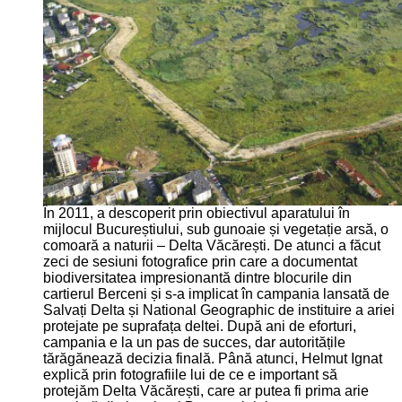
În 2011, a descoperit prin obiectivul aparatului în
mijlocul Bucureștiului, sub gunoaie și vegetație arsă, o
comoară a naturii – Delta Văcărești. De atunci a făcut
zeci de sesiuni fotografice prin care a documentat
biodiversitatea impresionantă dintre blocurile din
cartierul Berceni și s-a implicat în campania lansată de
Salvați Delta și National Geographic de instituire a ariei
protejate pe suprafața deltei. După ani de eforturi,
campania e la un pas de succes, dar autoritățile
tărăgănează decizia finală. Până atunci, Helmut Ignat
explică prin fotografiile lui de ce e important să
protejăm Delta Văcărești, care ar putea fi prima arie