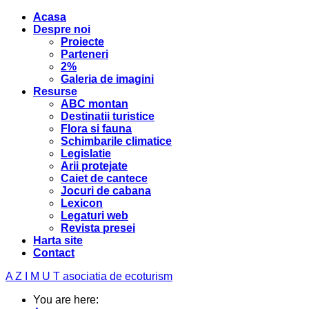
Acasa
Despre noi
Proiecte
Parteneri
2%
Galeria de imagini
Resurse
ABC montan
Destinatii turistice
Flora si fauna
Schimbarile climatice
Legislatie
Arii protejate
Caiet de cantece
Jocuri de cabana
Lexicon
Legaturi web
Revista presei
Harta site
Contact
A Z I M U T
asociatia de ecoturism
You are here: