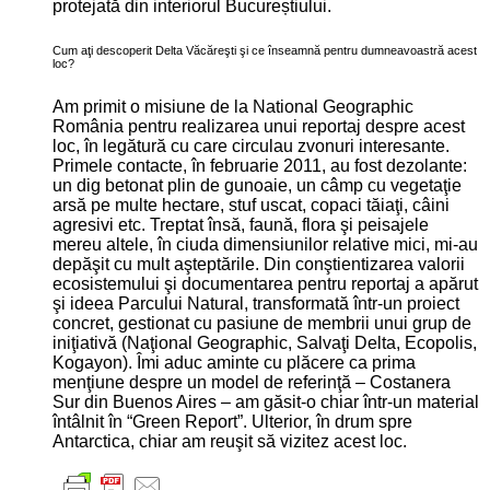
protejată din interiorul Bucureștiului.
Cum aţi descoperit Delta Văcăreşti şi ce înseamnă pentru dumneavoastră acest
loc?
Am primit o misiune de la National Geographic
România pentru realizarea unui reportaj despre acest
loc, în legătură cu care circulau zvonuri interesante.
Primele contacte, în februarie 2011, au fost dezolante:
un dig betonat plin de gunoaie, un câmp cu vegetaţie
arsă pe multe hectare, stuf uscat, copaci tăiaţi, câini
agresivi etc. Treptat însă, faună, flora şi peisajele
mereu altele, în ciuda dimensiunilor relative mici, mi-au
depăşit cu mult aşteptările. Din conştientizarea valorii
ecosistemului şi documentarea pentru reportaj a apărut
şi ideea Parcului Natural, transformată într-un proiect
concret, gestionat cu pasiune de membrii unui grup de
iniţiativă (Naţional Geographic, Salvaţi Delta, Ecopolis,
Kogayon). Îmi aduc aminte cu plăcere ca prima
menţiune despre un model de referinţă – Costanera
Sur din Buenos Aires – am găsit-o chiar într-un material
întâlnit în “Green Report”. Ulterior, în drum spre
Antarctica, chiar am reuşit să vizitez acest loc.