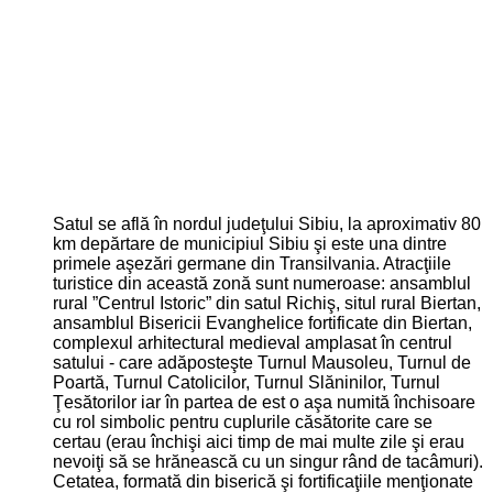
Satul se află în nordul judeţului Sibiu, la aproximativ 80
km depărtare de municipiul Sibiu şi este una dintre
primele aşezări germane din Transilvania. Atracţiile
turistice din această zonă sunt numeroase: ansamblul
rural ”Centrul Istoric” din satul Richiş, situl rural Biertan,
ansamblul Bisericii Evanghelice fortificate din Biertan,
complexul arhitectural medieval amplasat în centrul
satului - care adăposteşte Turnul Mausoleu, Turnul de
Poartă, Turnul Catolicilor, Turnul Slăninilor, Turnul
Ţesătorilor iar în partea de est o aşa numită închisoare
cu rol simbolic pentru cuplurile căsătorite care se
certau (erau închişi aici timp de mai multe zile şi erau
nevoiţi să se hrănească cu un singur rând de tacâmuri).
Cetatea, formată din biserică şi fortificaţiile menţionate