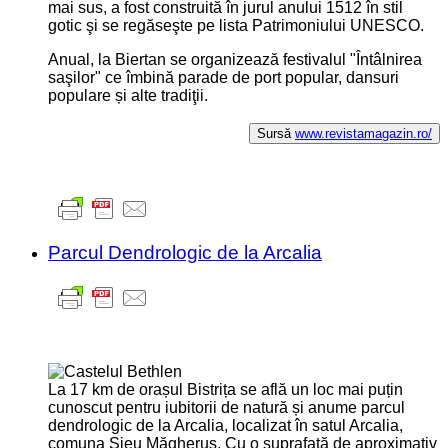
mai sus, a fost construită în jurul anului 1512 în stil
gotic şi se regăseşte pe lista Patrimoniului UNESCO.
Anual, la Biertan se organizează festivalul "Întâlnirea
saşilor" ce îmbină parade de port popular, dansuri
populare și alte tradiţii.
Sursă
www.revistamagazin.ro/
Parcul Dendrologic de la Arcalia
La 17 km de orașul Bistrița se află un loc mai puțin
cunoscut pentru iubitorii de natură și anume parcul
dendrologic de la Arcalia, localizat în satul Arcalia,
comuna Şieu Măgheruş. Cu o suprafață de aproximativ