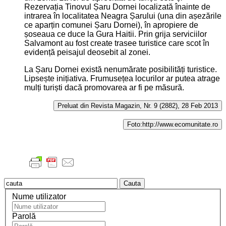
Rezervația Tinovul Șaru Dornei localizată înainte de
intrarea în localitatea Neagra Șarului (una din așezările
ce aparțin comunei Șaru Dornei), în apropiere de
șoseaua ce duce la Gura Haitii. Prin grija serviciilor
Salvamont au fost create trasee turistice care scot în
evidență peisajul deosebit al zonei.
La Șaru Dornei există nenumărate posibilități turistice.
Lipsește inițiativa. Frumusețea locurilor ar putea atrage
mulți turiști dacă promovarea ar fi pe măsură.
Preluat din Revista Magazin, Nr. 9 (2882), 28 Feb 2013
Foto:http://www.ecomunitate.ro
Cauta
Nume utilizator
Parolă