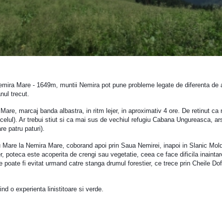
 Nemira Mare - 1649m, muntii Nemira pot pune probleme legate de diferenta de a
nul trecut.
Mare, marcaj banda albastra, in ritm lejer, in aproximativ 4 ore. De retinut c
celul). Ar trebui stiut si ca mai sus de vechiul refugiu Cabana Ungureasca, ars
e patru paturi).
u Mare la Nemira Mare, coborand apoi prin Saua Nemirei, inapoi in Slanic Mold
er, poteca este acoperita de crengi sau vegetatie, ceea ce face dificila inaintar
e poate fi evitat urmand catre stanga drumul forestier, ce trece prin Cheile Do
nd o experienta linistitoare si verde.