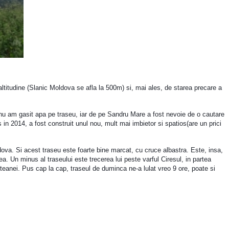
ltitudine (Slanic Moldova se afla la 500m) si, mai ales, de starea precare a
a nu am gasit apa pe traseu, iar de pe Sandru Mare a fost nevoie de o cautare
 in 2014, a fost construit unul nou, mult mai imbietor si spatios(are un prici
ova. Si acest traseu este foarte bine marcat, cu cruce albastra. Este, insa,
ea. Un minus al traseului este trecerea lui peste varful Ciresul, in partea
fteanei. Pus cap la cap, traseul de duminca ne-a lulat vreo 9 ore, poate si