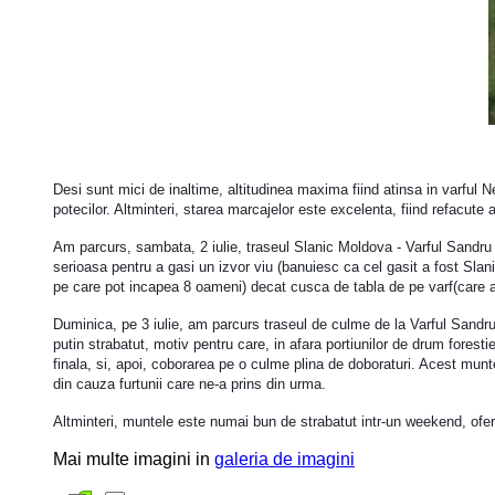
Desi sunt mici de inaltime, altitudinea maxima fiind atinsa in varful
potecilor. Altminteri, starea marcajelor este excelenta, fiind refacute a
Am parcurs, sambata, 2 iulie, traseul Slanic Moldova - Varful Sandru 
serioasa pentru a gasi un izvor viu (banuiesc ca cel gasit a fost Slani
pe care pot incapea 8 oameni) decat cusca de tabla de pe varf(care ar
Duminica, pe 3 iulie, am parcurs traseul de culme de la Varful Sandr
putin strabatut, motiv pentru care, in afara portiunilor de drum foresti
finala, si, apoi, coborarea pe o culme plina de doboraturi. Acest munt
din cauza furtunii care ne-a prins din urma.
Altminteri, muntele este numai bun de strabatut intr-un weekend, oferi
Mai multe imagini in
galeria de imagini