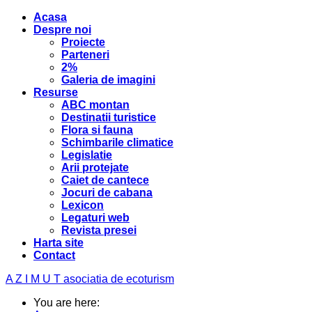
Acasa
Despre noi
Proiecte
Parteneri
2%
Galeria de imagini
Resurse
ABC montan
Destinatii turistice
Flora si fauna
Schimbarile climatice
Legislatie
Arii protejate
Caiet de cantece
Jocuri de cabana
Lexicon
Legaturi web
Revista presei
Harta site
Contact
A Z I M U T
asociatia de ecoturism
You are here: