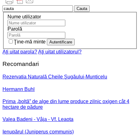
Cauta
Nume utilizator
Parolă
Ţine-mă minte
Aţi uitat parola?
Aţi uitat utilizatorul?
Recomandari
Rezervatia Naturală Cheile Şugăului-Munticelu
Hermann Buhl
Prima „boltă” de alge din lume produce zilnic oxigen cât 4
hectare de pădure
Valea Badeni - Vâja - Vf. Leaota
Ienupărul (Juniperus communis)