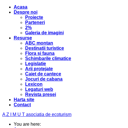
Acasa
Despre noi
Proiecte
Parteneri
2%
Galeria de imagini
Resurse
ABC montan
Destinatii turistice
Flora si fauna
Schimbarile climatice
Legislatie
Arii protejate
Caiet de cantece
Jocuri de cabana
Lexicon
Legaturi web
Revista presei
Harta site
Contact
A Z I M U T
asociatia de ecoturism
You are here: