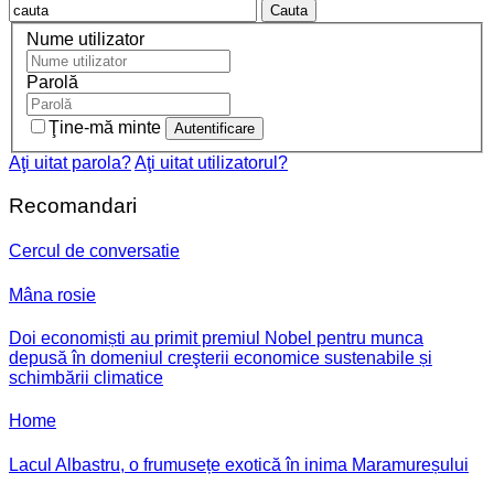
Cauta
Nume utilizator
Parolă
Ţine-mă minte
Aţi uitat parola?
Aţi uitat utilizatorul?
Recomandari
Cercul de conversatie
Mâna rosie
Doi economiști au primit premiul Nobel pentru munca
depusă în domeniul creşterii economice sustenabile și
schimbării climatice
Home
Lacul Albastru, o frumusețe exotică în inima Maramureșului