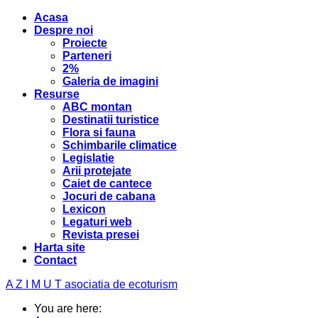
Acasa
Despre noi
Proiecte
Parteneri
2%
Galeria de imagini
Resurse
ABC montan
Destinatii turistice
Flora si fauna
Schimbarile climatice
Legislatie
Arii protejate
Caiet de cantece
Jocuri de cabana
Lexicon
Legaturi web
Revista presei
Harta site
Contact
A Z I M U T
asociatia de ecoturism
You are here: