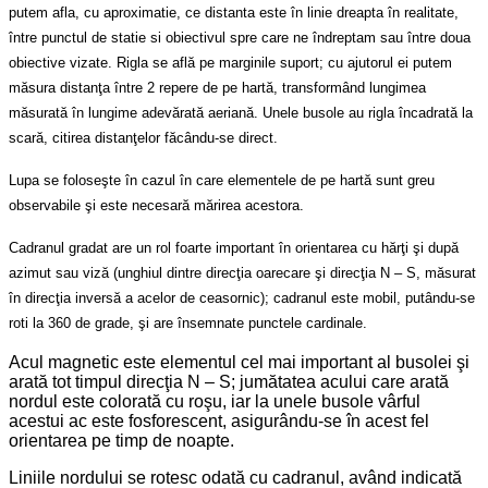
putem afla, cu aproximatie, ce distanta este în linie dreapta în realitate,
între punctul de statie si obiectivul spre care ne îndreptam sau între doua
obiective vizate. Rigla se află pe marginile suport; cu ajutorul ei putem
măsura distanţa între 2 repere de pe hartă, transformând lungimea
măsurată în lungime adevărată aeriană. Unele busole au rigla încadrată la
scară, citirea distanţelor făcându-se direct.
Lupa se foloseşte în cazul în care elementele de pe hartă sunt greu
observabile şi este necesară mărirea acestora.
Cadranul gradat are un rol foarte important în orientarea cu hărţi şi după
azimut sau viză (unghiul dintre direcţia oarecare şi direcţia N – S, măsurat
în direcţia inversă a acelor de ceasornic); cadranul este mobil, putându-se
roti la 360 de grade, şi are însemnate punctele cardinale.
Acul magnetic este elementul cel mai important al busolei şi
arată tot timpul direcţia N – S; jumătatea acului care arată
nordul este colorată cu roşu, iar la unele busole vârful
acestui ac este fosforescent, asigurându-se în acest fel
orientarea pe timp de noapte.
Liniile nordului se rotesc odată cu cadranul, având indicată