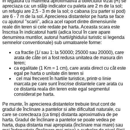
În legatura cu marimea aproximativa a obiectului vizat (H) se
apreciaza ca: un stâlp indicator cu paleta are 2 m de la sol;
un refugiu are 2,5 - 3 m de la sol; o cabana (cu parter si pod)
are 6 - 7 m de la sol. Aprecierea distantelor pe harta se face
cu ajutorul "scarii", adica acel raport dintre dimensiunile
reale din teren si cele redate pe harta. Aceasta scara este
înscrisa în indicatorul hartii (adica locul în care apare
denumirea muntilor, autorul hartii/ghidului turistic si legenda
semnelor conventionale) sub urmatoarele forme:
ca fractie (1/ sau 1: la 50000; 25000 sau 20000), care
arata de câte ori a fost redusa unitatea de masura din
teren;
ca egalitate (1 Km = 1 cm), care arata direct cu cât este
egal pe harta o unitate din teren si
cel mai frecvent în hartile turistice, printr-o linie
marcata pe care sunt înscrise distantele care arata cu
ce distanta reala din teren este egal segmentul
considerat pe harta.
Pe munte, în aprecierea distantelor trebuie tinut cont de
gradul de înclinare a pantelor si alte dificultati naturale, cu
care se corecteaza (ca timp) distanta aproximativa de pe
harta. Gradul de înclinare a pantelor se poate vedea pe
harta, dupa distanta mai apropiata (înclinare mai mare) sau