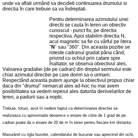
unde va aflati urmând sa decideti continuarea drumului si
directia în care trebuie sa va îndreptati.
Pentru determinarea azimutului unei
directii se cauta în teren un obiectiv
cunoscut - punct fix, pe directia
respectiva. Apoi stabilim directia N,
acul magnetic sa fie cu vârful pe litera
"
N
" sau "360". Din aceasta pozitie se
roteste cadranul gradat pâna când,
privind cu ochiul prin catare spre
înaltator, se observa obiectivul ales.
Valoarea gradatiei (de pe cadran) din dreptul semnului este
chiar azimutul directiei pe care dorim sa o urmam.
Respectând aceasta putem ajunge la obiectivul propus chiar
daca din "drumul" nemarcat ales ad-hoc nu mai avem
posibilitatea sa vedem reperul ales datorita denivelarilor de
teren, a padurii sau a noptii.
Trebuie, totusi, avut în vedere faptul ca determinarea directiei se
realizeaza cu aproximatie deoarece o eroare de citire de 1 grad de pe
cadran poate da o eroare de 20 de m în teren pentru fiecare km distanta.
Masurând cu rigla busolei, calendarului de buzunar sau apreciind din ochi,