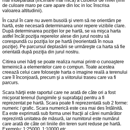
mai îndepartata (înclinare mai mica) a curbelor de nivel (linii
de culoare maro pe care apare din loc in loc înscrisa
valoarea altitudinii).
În cazul în care nu avem busolă şi vrem să ne orientăm pe
hartă, este necesară determinarea unor repere vizibile clare.
După determinarea poziţiei lor pe hartă, se va mişca harta
astfel încât poziţia reperelor alese din jurul nostru să
corespundă cu poziţia lor pe hartă (reorientată în noua
poziţie). Pe parcursul deplasării se urmăreşte ca harta să fie
orientată după poziţia din jurul nostru.
Citirea unei hărţi se poate realiza numai printr-o cunoaştere
temeinică a elementelor care o compun. Toate acestea
creează celui care foloseşte harta o imagine reală a terenului
care îl înconjoară, precum şi a viitorului traseu care va fi
parcurs.
Scara hărţii este raportul care ne arată de câte ori a fost
micşorat terenul (lungimile şi suprafaţa) pentru a fi
reprezentat pe hartă. Scara poate fi reprezentată sub 2 forme:
numeric / grafic. Scara numerică este cea mai des întâlnită.
Ea este exprimată sub forma unei fracţii al cărei numărător
reprezintă unitatea de măsură, iar numitorul este numărul
care arată de câte ori liniile din teren sunt reduse pe hartă.
Exemplu: 1:25000, 1:10000 etc.