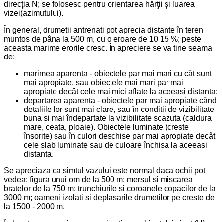
direcţia N; se folosesc pentru orientarea hărţii şi luarea
vizei(azimutului).
În general, drumetii antrenati pot aprecia distante în teren
muntos de pâna la 500 m, cu o eroare de 10 15 %; peste
aceasta marime erorile cresc. În apreciere se va tine seama
de:
marimea aparenta - obiectele par mai mari cu cât sunt
mai apropiate, sau obiectele mai mari par mai
apropiate decât cele mai mici aflate la aceeasi distanta;
departarea aparenta - obiectele par mai apropiate când
detaliile lor sunt mai clare, sau în conditii de vizibilitate
buna si mai îndepartate la vizibilitate scazuta (caldura
mare, ceata, ploaie). Obiectele luminate (creste
însorite) sau în culori deschise par mai apropiate decât
cele slab luminate sau de culoare închisa la aceeasi
distanta.
Se apreciaza ca simtul vazului este normal daca ochii pot
vedea: figura unui om de la 500 m; mersul si miscarea
bratelor de la 750 m; trunchiurile si coroanele copacilor de la
3000 m; oameni izolati si deplasarile drumetilor pe creste de
la 1500 - 2000 m.