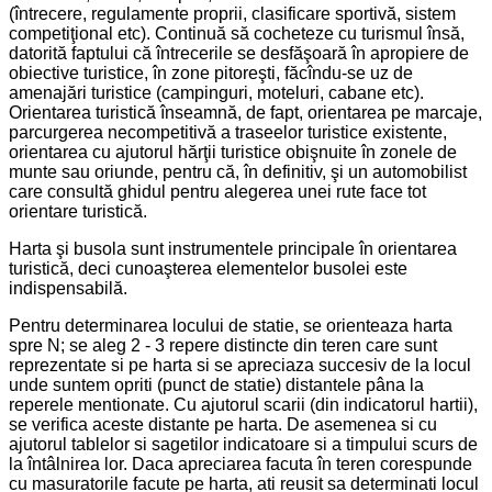
(întrecere, regulamente proprii, clasificare sportivă, sistem
competiţional etc). Continuă să cocheteze cu turismul însă,
datorită faptului că întrecerile se desfăşoară în apropiere de
obiective turistice, în zone pitoreşti, făcîndu-se uz de
amenajări turistice (campinguri, moteluri, cabane etc).
Orientarea turistică înseamnă, de fapt, orientarea pe marcaje,
parcurgerea necompetitivă a traseelor turistice existente,
orientarea cu ajutorul hărţii turistice obişnuite în zonele de
munte sau oriunde, pentru că, în definitiv, şi un automobilist
care consultă ghidul pentru alegerea unei rute face tot
orientare turistică.
Harta şi busola sunt instrumentele principale în orientarea
turistică, deci cunoaşterea elementelor busolei este
indispensabilă.
Pentru determinarea locului de statie, se orienteaza harta
spre N; se aleg 2 - 3 repere distincte din teren care sunt
reprezentate si pe harta si se apreciaza succesiv de la locul
unde suntem opriti (punct de statie) distantele pâna la
reperele mentionate. Cu ajutorul scarii (din indicatorul hartii),
se verifica aceste distante pe harta. De asemenea si cu
ajutorul tablelor si sagetilor indicatoare si a timpului scurs de
la întâlnirea lor. Daca apreciarea facuta în teren corespunde
cu masuratorile facute pe harta, ati reusit sa determinati locul