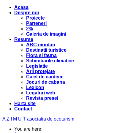
Acasa
Despre noi
Proiecte
Parteneri
2%
Galeria de imagini
Resurse
ABC montan
Destinatii turistice
Flora si fauna
Schimbarile climatice
Legislatie
Arii protejate
Caiet de cantece
Jocuri de cabana
Lexicon
Legaturi web
Revista presei
Harta site
Contact
A Z I M U T
asociatia de ecoturism
You are here: