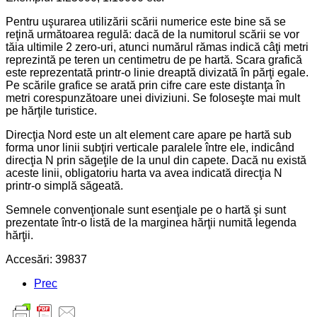
Pentru uşurarea utilizării scării numerice este bine să se
reţină următoarea regulă: dacă de la numitorul scării se vor
tăia ultimile 2 zero-uri, atunci numărul rămas indică câţi metri
reprezintă pe teren un centimetru de pe hartă. Scara grafică
este reprezentată printr-o linie dreaptă divizată în părţi egale.
Pe scările grafice se arată prin cifre care este distanţa în
metri corespunzătoare unei diviziuni. Se foloseşte mai mult
pe hărţile turistice.
Direcţia Nord este un alt element care apare pe hartă sub
forma unor linii subţiri verticale paralele între ele, indicând
direcţia N prin săgeţile de la unul din capete. Dacă nu există
aceste linii, obligatoriu harta va avea indicată direcţia N
printr-o simplă săgeată.
Semnele convenţionale sunt esenţiale pe o hartă şi sunt
prezentate într-o listă de la marginea hărţii numită legenda
hărţii.
Accesări: 39837
Prec