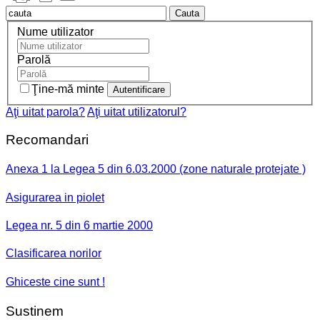
Cauta
Nume utilizator
Parolă
Ţine-mă minte
Aţi uitat parola?
Aţi uitat utilizatorul?
Recomandari
Anexa 1 la Legea 5 din 6.03.2000 (zone naturale protejate )
Asigurarea in piolet
Legea nr. 5 din 6 martie 2000
Clasificarea norilor
Ghiceste cine sunt !
Sustinem