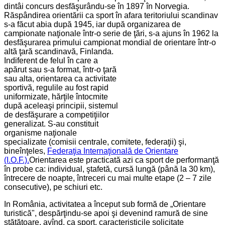
dintâi concurs desfăşurându-se în 1897 în Norvegia.
Răspândirea orientării ca sport în afara teritoriului scandinav
s-a făcut abia după 1945, iar după organizarea de
campionate naţionale într-o serie de ţări, s-a ajuns în 1962 la
desfăşurarea primului campionat mondial de orientare într-o
altă ţară scandinavă, Finlanda.
Indiferent de felul în care a
apărut sau s-a format, într-o ţară
sau alta, orientarea ca activitate
sportivă, regulile au fost rapid
uniformizate, hărţile întocmite
după aceleaşi principii, sistemul
de desfăşurare a competiţiilor
generalizat. S-au constituit
organisme naţionale
specializate (comisii centrale, comitete, federaţii) şi,
bineînţeles,
Federaţia Internaţională de Orientare
(I.O.F.).
Orientarea este practicată azi ca sport de performanţă
în probe ca: individual, ştafetă, cursă lungă (până la 30 km),
întrecere de noapte, întreceri cu mai multe etape (2 – 7 zile
consecutive), pe schiuri etc.
In România, activitatea a început sub formă de „Orientare
turistică", despărţindu-se apoi şi devenind ramură de sine
stătătoare, avînd, ca sport, caracteristicile solicitate