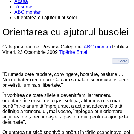
Acasa
Resurse
ABC montan
Orientarea cu ajutorul busolei
Orientarea cu ajutorul busolei
Categoria părinte: Resurse
Categorie:
ABC montan
Publicat:
Vineri, 23 Octombrie 2009
Tipărire
Email
Share
"Drumetia cere rabdare, convingere, hotarâre, pasiune …
Noi nu batem recorduri. Cautam sanatate si frumusete, aer si
privelisti, lumina si libertate."
În vorbirea de toate zilele a devenit familiar termenul
orientare, în sensul de a găsi soluţia, atitudinea cea mai
bună într-o anumită împrejurare, a acţiona adecvat.O altă
definiţie a termenului, mai veche, înţelegea prin orientare
acţiunea de „a recunoaşte, a găsi drumul pentru a ajunge la
destinaţie".
Orientarea turistică sportivă a apărut în ţările scandinave, cel