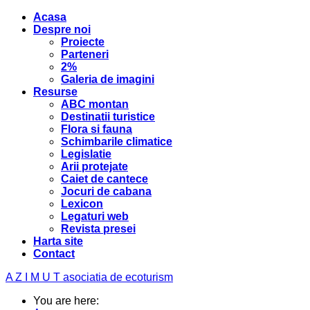
Acasa
Despre noi
Proiecte
Parteneri
2%
Galeria de imagini
Resurse
ABC montan
Destinatii turistice
Flora si fauna
Schimbarile climatice
Legislatie
Arii protejate
Caiet de cantece
Jocuri de cabana
Lexicon
Legaturi web
Revista presei
Harta site
Contact
A Z I M U T
asociatia de ecoturism
You are here: