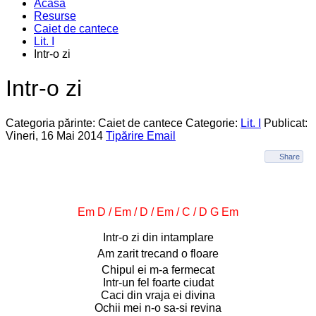
Acasa
Resurse
Caiet de cantece
Lit. I
Intr-o zi
Intr-o zi
Categoria părinte: Caiet de cantece
Categorie:
Lit. I
Publicat:
Vineri, 16 Mai 2014
Tipărire
Email
Share
Em D / Em / D / Em / C / D G Em
Intr-o zi din intamplare
Am zarit trecand o floare
Chipul ei m-a fermecat
Intr-un fel foarte ciudat
Caci din vraja ei divina
Ochii mei n-o sa-si revina