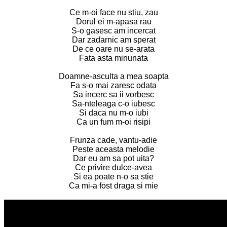
Ce m-oi face nu stiu, zau
Dorul ei m-apasa rau
S-o gasesc am incercat
Dar zadarnic am sperat
De ce oare nu se-arata
Fata asta minunata
Doamne-asculta a mea soapta
Fa s-o mai zaresc odata
Sa incerc sa ii vorbesc
Sa-nteleaga c-o iubesc
Si daca nu m-o iubi
Ca un fum m-oi risipi
Frunza cade, vantu-adie
Peste aceasta melodie
Dar eu am sa pot uita?
Ce privire dulce-avea
Si ea poate n-o sa stie
Ca mi-a fost draga si mie