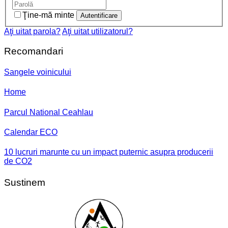
Ţine-mă minte
Aţi uitat parola?
Aţi uitat utilizatorul?
Recomandari
Sangele voinicului
Home
Parcul National Ceahlau
Calendar ECO
10 lucruri marunte cu un impact puternic asupra producerii
de CO2
Sustinem