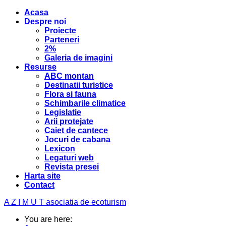
Acasa
Despre noi
Proiecte
Parteneri
2%
Galeria de imagini
Resurse
ABC montan
Destinatii turistice
Flora si fauna
Schimbarile climatice
Legislatie
Arii protejate
Caiet de cantece
Jocuri de cabana
Lexicon
Legaturi web
Revista presei
Harta site
Contact
A Z I M U T
asociatia de ecoturism
You are here: