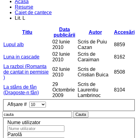
Acasa
Resurse
Caiet de cantece
Lit. L
Data
Titlu
Autor
Accesări
publicării
02 Iunie
Scris de Puiu
Lupul alb
8859
2010
Cazan
02 Iunie
Scris de
Luna in cascade
8162
2010
Caraiman
La razboi (Romanta
02 Iunie
Scris de
de cantat in permisie
8508
2010
Cristian Buica
)
29
Scris de
La stâns de fân
Octombrie
Laurentiu
8104
(Dragoste-n fân)
2009
Lambrinoc
Afișare #
Cauta
Nume utilizator
Parolă