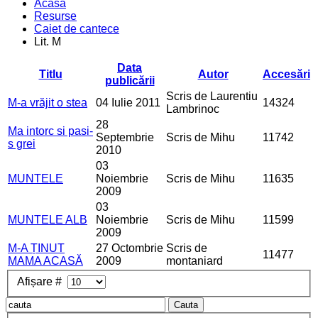
Acasa
Resurse
Caiet de cantece
Lit. M
Data
Titlu
Autor
Accesări
publicării
Scris de Laurentiu
M-a vrăjit o stea
04 Iulie 2011
14324
Lambrinoc
28
Ma intorc si pasi-
Septembrie
Scris de Mihu
11742
s grei
2010
03
MUNTELE
Noiembrie
Scris de Mihu
11635
2009
03
MUNTELE ALB
Noiembrie
Scris de Mihu
11599
2009
M-A ȚINUT
27 Octombrie
Scris de
11477
MAMA ACASĂ
2009
montaniard
Afișare #
Cauta