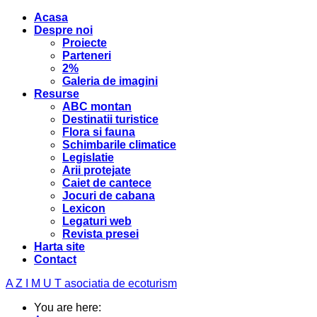
Acasa
Despre noi
Proiecte
Parteneri
2%
Galeria de imagini
Resurse
ABC montan
Destinatii turistice
Flora si fauna
Schimbarile climatice
Legislatie
Arii protejate
Caiet de cantece
Jocuri de cabana
Lexicon
Legaturi web
Revista presei
Harta site
Contact
A Z I M U T
asociatia de ecoturism
You are here: