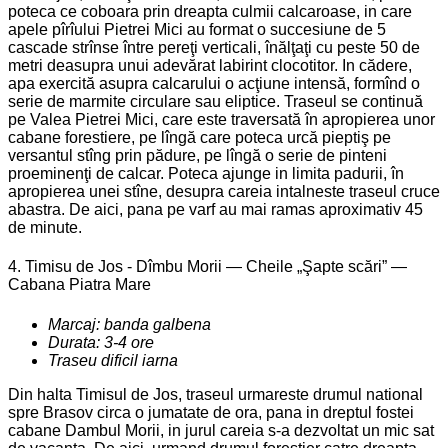
poteca ce coboara prin dreapta culmii calcaroase, in care
apele pîrîului Pietrei Mici au format o succesiune de 5
cascade strînse între pereţi verticali, înălţaţi cu peste 50 de
metri deasupra unui adevărat labirint clocotitor. In cădere,
apa exercită asupra calcarului o acţiune intensă, formînd o
serie de marmite circulare sau eliptice. Traseul se continuă
pe Valea Pietrei Mici, care este traversată în apropierea unor
cabane forestiere, pe lîngă care poteca urcă pieptiş pe
versantul stîng prin pădure, pe lîngă o serie de pinteni
proeminenţi de calcar. Poteca ajunge in limita padurii, în
apropierea unei stîne, desupra careia intalneste traseul cruce
abastra. De aici, pana pe varf au mai ramas aproximativ 45
de minute.
4. Timisu de Jos - Dîmbu Morii — Cheile „Şapte scări” —
Cabana Piatra Mare
Marcaj: banda galbena
Durata: 3-4 ore
Traseu dificil iarna
Din halta Timisul de Jos, traseul urmareste drumul national
spre Brasov circa o jumatate de ora, pana in dreptul fostei
cabane Dambul Morii, in jurul careia s-a dezvoltat un mic sat