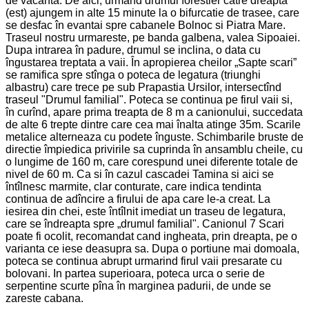
de vacanta. De aici, urmand drumul forestier catre dreapta
(est) ajungem in alte 15 minute la o bifurcatie de trasee, care
se desfac în evantai spre cabanele Bolnoc si Piatra Mare.
Traseul nostru urmareste, pe banda galbena, valea Sipoaiei.
Dupa intrarea în padure, drumul se inclina, o data cu
îngustarea treptata a vaii. În apropierea cheilor „Sapte scari”
se ramifica spre stînga o poteca de legatura (triunghi
albastru) care trece pe sub Prapastia Ursilor, intersectînd
traseul "Drumul familial". Poteca se continua pe firul vaii si,
în curînd, apare prima treapta de 8 m a canionului, succedata
de alte 6 trepte dintre care cea mai înalta atinge 35m. Scarile
metalice alterneaza cu podete înguste. Schimbarile bruste de
directie împiedica privirile sa cuprinda în ansamblu cheile, cu
o lungime de 160 m, care corespund unei diferente totale de
nivel de 60 m. Ca si în cazul cascadei Tamina si aici se
întîlnesc marmite, clar conturate, care indica tendinta
continua de adîncire a firului de apa care le-a creat. La
iesirea din chei, este întîlnit imediat un traseu de legatura,
care se îndreapta spre „drumul familial". Canionul 7 Scari
poate fi ocolit, recomandat cand ingheata, prin dreapta, pe o
varianta ce iese deasupra sa. Dupa o portiune mai domoala,
poteca se continua abrupt urmarind firul vaii presarate cu
bolovani. In partea superioara, poteca urca o serie de
serpentine scurte pîna în marginea padurii, de unde se
zareste cabana.