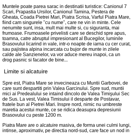
Muntele poate parea sarac in destinatii turistice: Canionul 7
Scari, Prapastia Ursilor, Canionul Tamina, Pestera de
Gheata, Coada Pietrei Mari, Piatra Scrisa, Varful Piatra Mare,
fiind cam singurele "cu nume", care ne vin in minte. Cele
nenumite sunt, insa, mult mai multe si, cu siguranta, mai
frumoase. Frumoasele privelisti care se deschid spre apus,
toamna, catre abruptul impresionant al Bucegilor, luminile
Brasovului licarind in vale, intr-o noapte de iarna cu cer curat,
sau pajistea alpina incarcata cu bujor de munte in zilele
calde ale Sanzienelor, va vor aduce mereu inapoi, ca un
drog pasnic si facator de bine...
Limite si alcatuire
Spre est, Piatra Mare se invecineaza cu Muntii Garbovei, de
care sunt despartiti prin Valea Garcinului. Spre sud, muntii
mici ai Predealului se intaind dincolo de Valea Timişului Sec
de Sus. La vest, Valea Timisului il desparte de Postavar,
fratele bun al Pietrei Mari. Inspre nord, nimic nu umbreste
maretia acestui munte, ce se ridica deasupra depresiunii
Brasovului cu peste 1200 m.
Piatra Mare are o alcatuire masiva, de forma unei culmi lungi,
intinse, aproximativ, pe directia nord-sud, care face un nod in