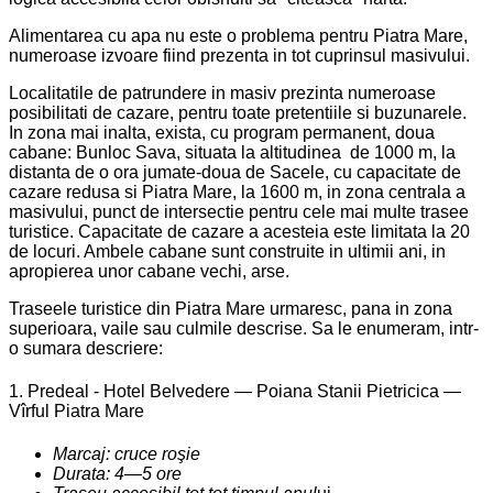
Alimentarea cu apa nu este o problema pentru Piatra Mare,
numeroase izvoare fiind prezenta in tot cuprinsul masivului.
Localitatile de patrundere in masiv prezinta numeroase
posibilitati de cazare, pentru toate pretentiile si buzunarele.
In zona mai inalta, exista, cu program permanent, doua
cabane: Bunloc Sava, situata la altitudinea de 1000 m, la
distanta de o ora jumate-doua de Sacele, cu capacitate de
cazare redusa si Piatra Mare, la 1600 m, in zona centrala a
masivului, punct de intersectie pentru cele mai multe trasee
turistice. Capacitate de cazare a acesteia este limitata la 20
de locuri. Ambele cabane sunt construite in ultimii ani, in
apropierea unor cabane vechi, arse.
Traseele turistice din Piatra Mare urmaresc, pana in zona
superioara, vaile sau culmile descrise. Sa le enumeram, intr-
o sumara descriere:
1. Predeal - Hotel Belvedere — Poiana Stanii Pietricica —
Vîrful Piatra Mare
Marcaj: cruce roşie
Durata: 4—5 ore