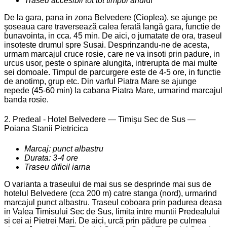
Traseu accesibil tot tot timpul anul
ui
De la gara, pana in zona Belvedere (Cioplea), se ajunge pe
şoseaua care traversează calea ferată langă gara, functie de
bunavointa, in cca. 45 min. De aici, o jumatate de ora, traseul
insoteste drumul spre Susai. Desprinzandu-ne de acesta,
urmam marcajul cruce rosie, care ne va insoti prin padure, in
urcus usor, peste o spinare alungita, intrerupta de mai multe
sei domoale. Timpul de parcurgere este de 4-5 ore, in functie
de anotimp, grup etc. Din varful Piatra Mare se ajunge
repede (45-60 min) la cabana Piatra Mare, urmarind marcajul
banda rosie.
2. Predeal - Hotel Belvedere — Timişu Sec de Sus —
Poiana Stanii Pietricica
Marcaj: punct albastru
Durata: 3-4 ore
Traseu dificil iarna
O varianta a traseului de mai sus se desprinde mai sus de
hotelul Belvedere (cca 200 m) catre stanga (nord), urmarind
marcajul punct albastru. Traseul coboara prin padurea deasa
in Valea Timisului Sec de Sus, limita intre muntii Predealului
si cei ai Pietrei Mari. De aici, urcă prin pădure pe culmea