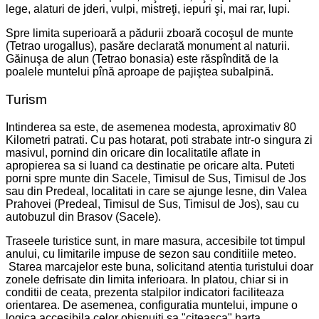
lege, alaturi de jderi, vulpi, mistreţi, iepuri şi, mai rar, lupi.
Spre limita superioară a pădurii zboară cocoşul de munte
(Tetrao urogallus), pasăre declarată monument al naturii.
Găinuşa de alun (Tetrao bonasia) este răspîndită de la
poalele muntelui pînă aproape de pajiştea subalpină.
Turism
Intinderea sa este, de asemenea modesta, aproximativ 80
Kilometri patrati. Cu pas hotarat, poti strabate intr-o singura zi
masivul, pornind din oricare din localitatile aflate in
apropierea sa si luand ca destinatie pe oricare alta. Puteti
porni spre munte din Sacele, Timisul de Sus, Timisul de Jos
sau din Predeal, localitati in care se ajunge lesne, din Valea
Prahovei (Predeal, Timisul de Sus, Timisul de Jos), sau cu
autobuzul din Brasov (Sacele).
Traseele turistice sunt, in mare masura, accesibile tot timpul
anului, cu limitarile impuse de sezon sau conditiile meteo.
Starea marcajelor este buna, solicitand atentia turistului doar
zonele defrisate din limita inferioara. In platou, chiar si in
conditii de ceata, prezenta stalpilor indicatori faciliteaza
orientarea. De asemenea, configuratia muntelui, impune o
logica accesibila celor obisnuiti sa "citeasca" harta.