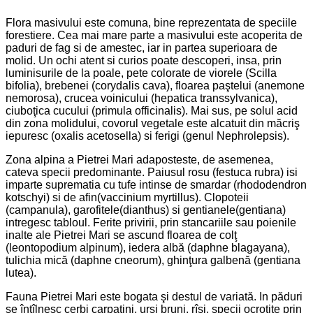
Flora masivului este comuna, bine reprezentata de speciile
forestiere. Cea mai mare parte a masivului este acoperita de
paduri de fag si de amestec, iar in partea superioara de
molid. Un ochi atent si curios poate descoperi, insa, prin
luminisurile de la poale, pete colorate de viorele (Scilla
bifolia), brebenei (corydalis cava), floarea paştelui (anemone
nemorosa), crucea voinicului (hepatica transsylvanica),
ciuboţica cucului (primula officinalis). Mai sus, pe solul acid
din zona molidului, covorul vegetale este alcatuit din măcriş
iepuresc (oxalis acetosella) si ferigi (genul Nephrolepsis).
Zona alpina a Pietrei Mari adaposteste, de asemenea,
cateva specii predominante. Paiusul rosu (festuca rubra) isi
imparte suprematia cu tufe intinse de smardar (rhododendron
kotschyi) si de afin(vaccinium myrtillus). Clopoteii
(campanula), garofitele(dianthus) si gentianele(gentiana)
intregesc tabloul. Ferite privirii, prin stancariile sau poienile
inalte ale Pietrei Mari se ascund floarea de colţ
(leontopodium alpinum), iedera albă (daphne blagayana),
tulichia mică (daphne cneorum), ghinţura galbenă (gentiana
lutea).
Fauna Pietrei Mari este bogata şi destul de variată. In păduri
se întîlnesc cerbi carpatini, urşi bruni, rîşi, specii ocrotite prin