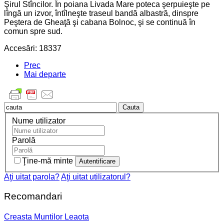
Şirul Stîncilor. În poiana Livada Mare poteca şerpuieşte pe
lîngă un izvor, întîlneşte traseul bandă albastră, dinspre
Peştera de Gheaţă şi cabana Bolnoc, şi se continuă în
comun spre sud.
Accesări: 18337
Prec
Mai departe
Cauta
Nume utilizator
Parolă
Ţine-mă minte
Aţi uitat parola?
Aţi uitat utilizatorul?
Recomandari
Creasta Muntilor Leaota