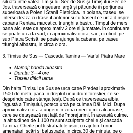
situata între valea Timişului Sec de Sus şi Timişului Sec de
Jos, traversează o înşeuare largă şi pătrunde în porţiunea
superioară a Poienii Stanii Pietricica. In poiana, traseul se
intersecteaza cu traseul anterior si cu traseul ce urca dinspre
cabana Rentea, marcat cu triunghi albastru. Timpul de mers
pana aici este de aproximativ 2 ore si jumatate. In continuare
se poate urca la varf, in aproximativ o ora, sau, ocolind, pe
sub Piatra Scrisă, se poate ajunge la cabana, pe traseul
triunghi albastru, in circa o ora.
3. Timisu de Sus — Cascada Tamina — Varful Piatra Mare
Marcaj: banda albastra
Durata: 3—4 ore
Traseu dificil iarna
Din halta Timisul de Sus se urca catre Predeal aproximativ
1500 de metri, pana in dreptul unui drum forestier, ce se
desprinde catre stanga (est). După ce traverseaza albia
îngustă a Timişului, poteca urcă pe culmea Băii Mici. Dupa
aproximativ o ora ajungem in zona unei culmi calcaroase,
care se detaşează net faţă de împrejurimi. În această culme,
la altitudinea de 1 100 m sunt sculptate cheile şi cascada
Tamina. Cheile pot fi strabatute usor, cu ajutorul unor
amenajari, scări şi balustrade, in circa 30 de minute, pe o