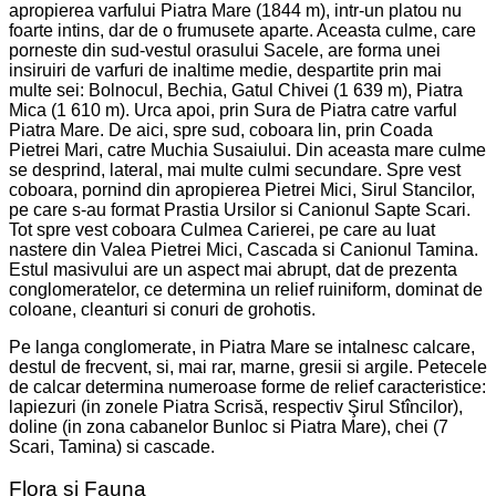
apropierea varfului Piatra Mare (1844 m), intr-un platou nu
foarte intins, dar de o frumusete aparte. Aceasta culme, care
porneste din sud-vestul orasului Sacele, are forma unei
insiruiri de varfuri de inaltime medie, despartite prin mai
multe sei: Bolnocul, Bechia, Gatul Chivei (1 639 m), Piatra
Mica (1 610 m). Urca apoi, prin Sura de Piatra catre varful
Piatra Mare. De aici, spre sud, coboara lin, prin Coada
Pietrei Mari, catre Muchia Susaiului. Din aceasta mare culme
se desprind, lateral, mai multe culmi secundare. Spre vest
coboara, pornind din apropierea Pietrei Mici, Sirul Stancilor,
pe care s-au format Prastia Ursilor si Canionul Sapte Scari.
Tot spre vest coboara Culmea Carierei, pe care au luat
nastere din Valea Pietrei Mici, Cascada si Canionul Tamina.
Estul masivului are un aspect mai abrupt, dat de prezenta
conglomeratelor, ce determina un relief ruiniform, dominat de
coloane, cleanturi si conuri de grohotis.
Pe langa conglomerate, in Piatra Mare se intalnesc calcare,
destul de frecvent, si, mai rar, marne, gresii si argile. Petecele
de calcar determina numeroase forme de relief caracteristice:
lapiezuri (in zonele Piatra Scrisă, respectiv Şirul Stîncilor),
doline (in zona cabanelor Bunloc si Piatra Mare), chei (7
Scari, Tamina) si cascade.
Flora si Fauna