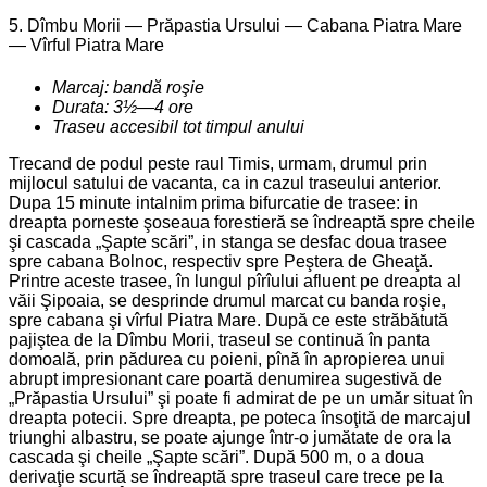
5. Dîmbu Morii — Prăpastia Ursului — Cabana Piatra Mare
— Vîrful Piatra Mare
Marcaj: bandă roşie
Durata: 3½—4 ore
Traseu accesibil tot timpul anului
Trecand de podul peste raul Timis, urmam, drumul prin
mijlocul satului de vacanta, ca in cazul traseului anterior.
Dupa 15 minute intalnim prima bifurcatie de trasee: in
dreapta porneste şoseaua forestieră se îndreaptă spre cheile
şi cascada „Şapte scări”, in stanga se desfac doua trasee
spre cabana Bolnoc, respectiv spre Peştera de Gheaţă.
Printre aceste trasee, în lungul pîrîului afluent pe dreapta al
văii Şipoaia, se desprinde drumul marcat cu banda roşie,
spre cabana şi vîrful Piatra Mare. După ce este străbătută
pajiştea de la Dîmbu Morii, traseul se continuă în panta
domoală, prin pădurea cu poieni, pînă în apropierea unui
abrupt impresionant care poartă denumirea sugestivă de
„Prăpastia Ursului” şi poate fi admirat de pe un umăr situat în
dreapta potecii. Spre dreapta, pe poteca însoţită de marcajul
triunghi albastru, se poate ajunge într-o jumătate de ora la
cascada şi cheile „Şapte scări”. După 500 m, o a doua
derivaţie scurtă se îndreaptă spre traseul care trece pe la