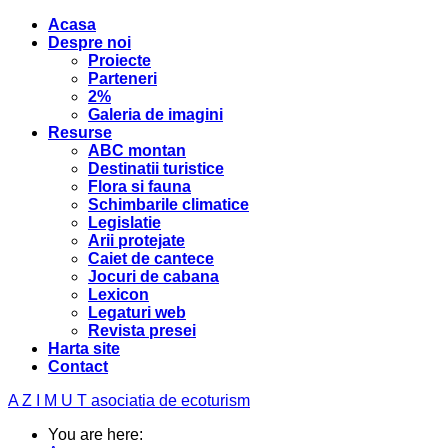
Acasa
Despre noi
Proiecte
Parteneri
2%
Galeria de imagini
Resurse
ABC montan
Destinatii turistice
Flora si fauna
Schimbarile climatice
Legislatie
Arii protejate
Caiet de cantece
Jocuri de cabana
Lexicon
Legaturi web
Revista presei
Harta site
Contact
A Z I M U T
asociatia de ecoturism
You are here: