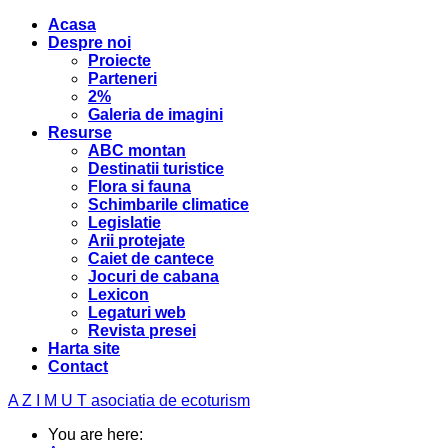
Acasa
Despre noi
Proiecte
Parteneri
2%
Galeria de imagini
Resurse
ABC montan
Destinatii turistice
Flora si fauna
Schimbarile climatice
Legislatie
Arii protejate
Caiet de cantece
Jocuri de cabana
Lexicon
Legaturi web
Revista presei
Harta site
Contact
A Z I M U T
asociatia de ecoturism
You are here: