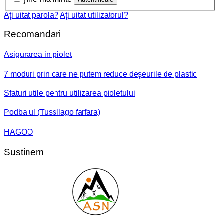
Aţi uitat parola?
Aţi uitat utilizatorul?
Recomandari
Asigurarea in piolet
7 moduri prin care ne putem reduce deşeurile de plastic
Sfaturi utile pentru utilizarea pioletului
Podbalul (Tussilago farfara)
HAGOO
Sustinem