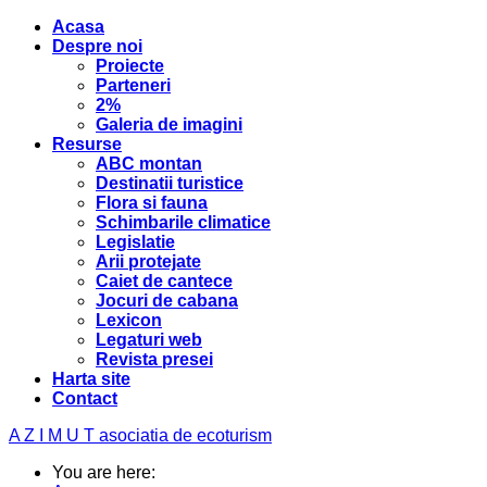
Acasa
Despre noi
Proiecte
Parteneri
2%
Galeria de imagini
Resurse
ABC montan
Destinatii turistice
Flora si fauna
Schimbarile climatice
Legislatie
Arii protejate
Caiet de cantece
Jocuri de cabana
Lexicon
Legaturi web
Revista presei
Harta site
Contact
A Z I M U T
asociatia de ecoturism
You are here: