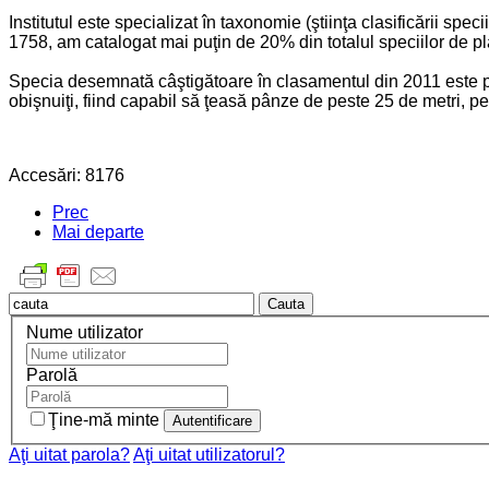
Institutul este specializat în taxonomie (ştiinţa clasificării sp
1758, am catalogat mai puţin de 20% din totalul speciilor de pla
Specia desemnată câştigătoare în clasamentul din 2011 este pă
obişnuiţi, fiind capabil să ţeasă pânze de peste 25 de metri, p
Accesări: 8176
Prec
Mai departe
Cauta
Nume utilizator
Parolă
Ţine-mă minte
Aţi uitat parola?
Aţi uitat utilizatorul?