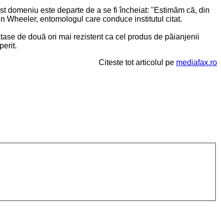
acest domeniu este departe de a se fi încheiat: "Estimăm că, din
in Wheeler, entomologul care conduce institutul citat.
ase de două ori mai rezistent ca cel produs de păianjenii
erit.
Citeste tot articolul pe
mediafax.ro