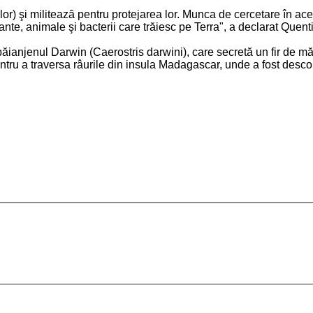
eciilor) şi militează pentru protejarea lor. Munca de cercetare în 
nte, animale şi bacterii care trăiesc pe Terra", a declarat Quent
ianjenul Darwin (Caerostris darwini), care secretă un fir de măt
entru a traversa râurile din insula Madagascar, unde a fost descop