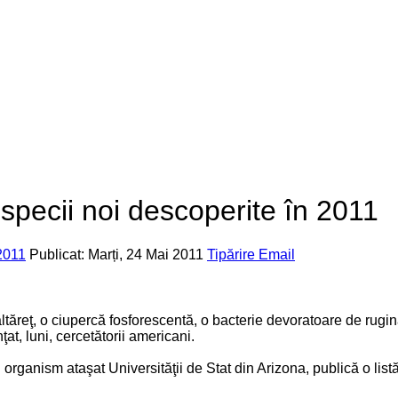
specii noi descoperite în 2011
2011
Publicat: Marți, 24 Mai 2011
Tipărire
Email
ăreţ, o ciupercă fosforescentă, o bacterie devoratoare de rugină 
t, luni, cercetătorii americani.
 un organism ataşat Universităţii de Stat din Arizona, publică o li