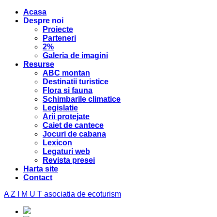
Acasa
Despre noi
Proiecte
Parteneri
2%
Galeria de imagini
Resurse
ABC montan
Destinatii turistice
Flora si fauna
Schimbarile climatice
Legislatie
Arii protejate
Caiet de cantece
Jocuri de cabana
Lexicon
Legaturi web
Revista presei
Harta site
Contact
A Z I M U T
asociatia de ecoturism