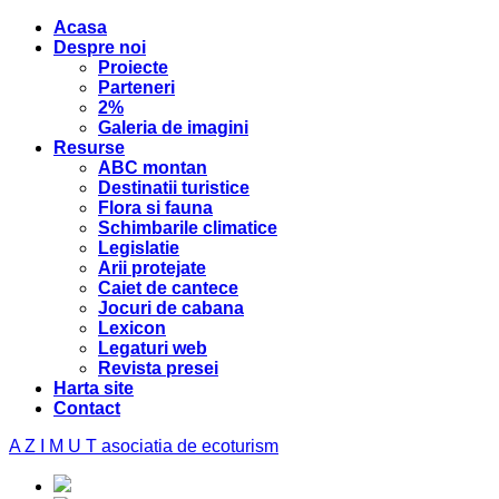
Acasa
Despre noi
Proiecte
Parteneri
2%
Galeria de imagini
Resurse
ABC montan
Destinatii turistice
Flora si fauna
Schimbarile climatice
Legislatie
Arii protejate
Caiet de cantece
Jocuri de cabana
Lexicon
Legaturi web
Revista presei
Harta site
Contact
A Z I M U T
asociatia de ecoturism