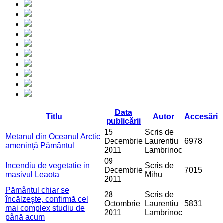
Data
Titlu
Autor
Accesări
publicării
15
Scris de
Metanul din Oceanul Arctic
Decembrie
Laurentiu
6978
ameninţă Pământul
2011
Lambrinoc
09
Incendiu de vegetatie in
Scris de
Decembrie
7015
masivul Leaota
Mihu
2011
Pământul chiar se
28
Scris de
încălzeşte, confirmă cel
Octombrie
Laurentiu
5831
mai complex studiu de
2011
Lambrinoc
până acum