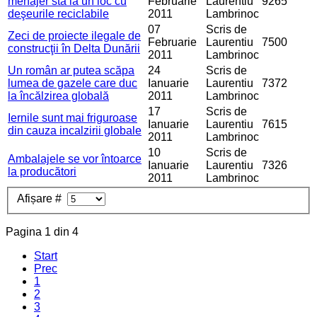
menajer stă la un loc cu
Februarie
Laurentiu
9265
deşeurile reciclabile
2011
Lambrinoc
07
Scris de
Zeci de proiecte ilegale de
Februarie
Laurentiu
7500
construcţii în Delta Dunării
2011
Lambrinoc
Un român ar putea scăpa
24
Scris de
lumea de gazele care duc
Ianuarie
Laurentiu
7372
la încălzirea globală
2011
Lambrinoc
17
Scris de
Iernile sunt mai friguroase
Ianuarie
Laurentiu
7615
din cauza incalzirii globale
2011
Lambrinoc
10
Scris de
Ambalajele se vor întoarce
Ianuarie
Laurentiu
7326
la producători
2011
Lambrinoc
Afișare #
Pagina 1 din 4
Start
Prec
1
2
3