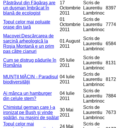
Păstrăvul din Făgăraş are
17
Scris de
un duşman îmbrăcat în
Octombrie
Laurentiu
8397
blană de ecologist
2011
Lambrinoc
01
Scris de
Topul celor mai poluate
Octombrie
Laurentiu
7774
oraşe din ţară
2011
Lambrinoc
Macovei:Descărcarea de
Scris de
sarcină arheologică la
01 August
Laurentiu
6584
Roşia Montană e un prim
2011
Lambrinoc
pas către cianuri
Scris de
Cum se distrug pădurile în
05 Iulie
Laurentiu
8131
România
2011
Lambrinoc
Scris de
MUNŢII MĂCIN - Paradisul
04 Iulie
Laurentiu
8172
biodiversităţii
2011
Lambrinoc
Scris de
Ai mânca un hamburger
04 Iulie
Laurentiu
7884
din celule stem?
2011
Lambrinoc
Chimistul german care l-a
Scris de
30 Mai
ironizat pe Bush şi vinde
Laurentiu
7673
2011
spălări, nu maşini de spălat
Lambrinoc
Topul celor mai
Scris de
24 Mai