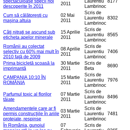
spectaculoase specii noi
Laurentiu
8177
2011
descoperite în 2011
Lambrinoc
Scris de
Cum să călătoreşti cu
02 Mai
Laurentiu
8302
maşina altuia
2011
Lambrinoc
Scris de
Câţi nitraţi se ascund sub
15 Aprilie
Laurentiu
8565
eticheta apelor minerale
2011
Lambrinoc
Românii au colectat
Scris de
08 Aprilie
selectiv cu 60% mai mult în
Laurentiu
7406
2011
2010 faţă de 2009
Lambrinoc
Prima bicicletă scoasă la
30 Martie
Scris de
8690
imprimantă
2011
Beta
Scris de
CAMPANIA 10:10 ÎN
15 Martie
Laurentiu
7976
ROMÂNIA
2011
Lambrinoc
Scris de
Parfumul toxic al florilor
07 Martie
Laurentiu
8496
tăiate
2011
Lambrinoc
Amendamentele care ar fi
Scris de
03 Martie
permis construcţiile în ariile
Laurentiu
7481
2011
protejate, respinse
Lambrinoc
În România, gunoiul
07
Scris de