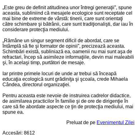
„Este greu de definit atitudinea unor întregi generaţii”, spune
aceasta, subliniind că mesajele ecologice sunt receptate cel
mai bine de extreme de vârstă: tinerii, care sunt orientaţi
către schimbare şi bătrânii, care sunt tradiţionalişti, dar iau în
considerare protecţia mediului.
„Rămâne un singur segment dificil de abordat, care se
întâmplă să fie şi formator de opinii”, precizează aceasta.
Schimbări există, subliniază ea, oamenii nu mai sunt aşa de
refractari, încep să asimileze informaţiile, devin mai maleabili
şi, în acelaşi timp, purtători de mesaje.
Iar printre primele locuri de unde ar trebui să înceapă
educaţia ecologică sunt grădiniţa şi şcoala, crede Mihaela
Cândea, directorul organizaţiei.
Pentru aceasta este nevoie de instruirea cadrelor didactice,
de asimilarea practicilor în familie şi de ore de dirigenţie în
care să fie abordate aspecte ce ţin de protecţia mediului, mai
spune ea.
Preluat de pe
Evenimentul Zilei
Accesări: 8612