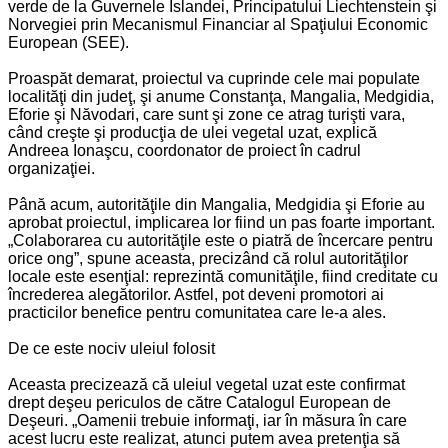
verde de la Guvernele Islandei, Principatului Liechtenstein şi
Norvegiei prin Mecanismul Financiar al Spaţiului Economic
European (SEE).
Proaspăt demarat, proiectul va cuprinde cele mai populate
localităţi din judeţ, şi anume Constanţa, Mangalia, Medgidia,
Eforie şi Năvodari, care sunt şi zone ce atrag turişti vara,
când creşte şi producţia de ulei vegetal uzat, explică
Andreea Ionaşcu, coordonator de proiect în cadrul
organizaţiei.
Până acum, autorităţile din Mangalia, Medgidia şi Eforie au
aprobat proiectul, implicarea lor fiind un pas foarte important.
„Colaborarea cu autorităţile este o piatră de încercare pentru
orice ong”, spune aceasta, precizând că rolul autorităţilor
locale este esenţial: reprezintă comunităţile, fiind creditate cu
încrederea alegătorilor. Astfel, pot deveni promotori ai
practicilor benefice pentru comunitatea care le-a ales.
De ce este nociv uleiul folosit
Aceasta precizează că uleiul vegetal uzat este confirmat
drept deşeu periculos de către Catalogul European de
Deşeuri. „Oamenii trebuie informaţi, iar în măsura în care
acest lucru este realizat, atunci putem avea pretenţia să