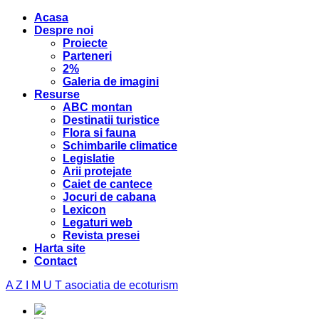
Acasa
Despre noi
Proiecte
Parteneri
2%
Galeria de imagini
Resurse
ABC montan
Destinatii turistice
Flora si fauna
Schimbarile climatice
Legislatie
Arii protejate
Caiet de cantece
Jocuri de cabana
Lexicon
Legaturi web
Revista presei
Harta site
Contact
A Z I M U T
asociatia de ecoturism