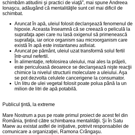
schimbăm atitudini şi practici de viaţă”, mai spune Andreea
Ionaşcu, adăugând că mentalităţile sunt cel mai dificil de
schimbat.
Aruncat în apă, uleiul folosit declanşează fenomenul de
hipoxie. Aceasta înseamnă că se creează o peliculă la
suprafaţa apei care nu lasă oxigenul să primenească
suprafaţa, iar orice organism sau microorganism care
există în apă este instantaneu asfixiat.
Aruncat pe pământ, uleiul uzat transformă solul fertil
într-unul nefertil.
În alimentaţie, refolosirea uleiului, mai ales la prăjeli,
este periculoasă deoarece se declanşează nişte reacţii
chimice la nivelul structurii moleculare a uleiului. Aşa
se pot dezvolta celulele cancerigene la consumator.
Un litru de ulei vegetal folosit poate polua până la un
milion de litri de apă potabilă.
Publicul ţintă, la extreme
Mare Nostrum a pus pe roate primul proiect de acest fel din
România, ţintind către schimbarea mentalităţii. Şi în Satu
Maew au existat astfel de iniţiative, potrivit responsabilei de
comunicare a organizaţiei, Ramona Crângaşu.