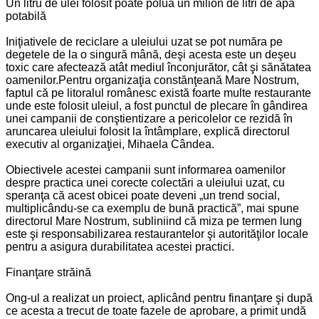
Un litru de ulei folosit poate polua un milion de litri de apă
potabilă
Iniţiativele de reciclare a uleiului uzat se pot număra pe
degetele de la o singură mână, deşi acesta este un deşeu
toxic care afectează atât mediul înconjurător, cât şi sănătatea
oamenilor.Pentru organizaţia constănţeană Mare Nostrum,
faptul că pe litoralul românesc există foarte multe restaurante
unde este folosit uleiul, a fost punctul de plecare în gândirea
unei campanii de conştientizare a pericolelor ce rezidă în
aruncarea uleiului folosit la întâmplare, explică directorul
executiv al organizaţiei, Mihaela Cândea.
Obiectivele acestei campanii sunt informarea oamenilor
despre practica unei corecte colectări a uleiului uzat, cu
speranţa că acest obicei poate deveni „un trend social,
multiplicându-se ca exemplu de bună practică”, mai spune
directorul Mare Nostrum, subliniind că miza pe termen lung
este şi responsabilizarea restaurantelor şi autorităţilor locale
pentru a asigura durabilitatea acestei practici.
Finanţare străină
Ong-ul a realizat un proiect, aplicând pentru finanţare şi după
ce acesta a trecut de toate fazele de aprobare, a primit undă