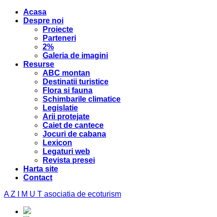
Acasa
Despre noi
Proiecte
Parteneri
2%
Galeria de imagini
Resurse
ABC montan
Destinatii turistice
Flora si fauna
Schimbarile climatice
Legislatie
Arii protejate
Caiet de cantece
Jocuri de cabana
Lexicon
Legaturi web
Revista presei
Harta site
Contact
A Z I M U T
asociatia de ecoturism