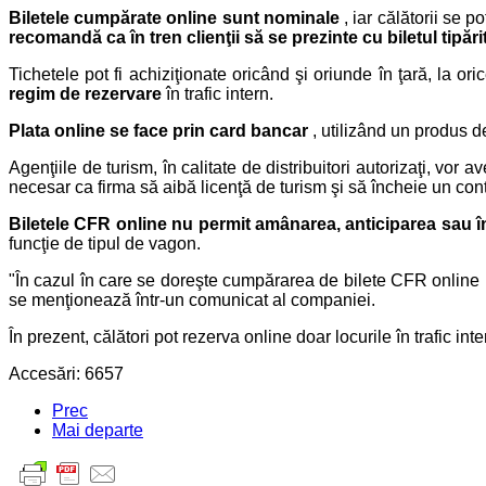
Biletele cumpărate online sunt nominale
, iar călătorii se p
recomandă ca în tren clienţii să se prezinte cu biletul tipări
Tichetele pot fi achiziţionate oricând şi oriunde în ţară, la ori
regim de rezervare
în trafic intern.
Plata online se face prin card bancar
, utilizând un produs d
Agenţiile de turism, în calitate de distribuitori autorizaţi, vor 
necesar ca firma să aibă licenţă de turism şi să încheie un cont
Biletele CFR online nu permit amânarea, anticiparea sau în
funcţie de tipul de vagon.
"În cazul în care se doreşte cumpărarea de bilete CFR online (î
se menţionează într-un comunicat al companiei.
În prezent, călători pot rezerva online doar locurile în trafic int
Accesări: 6657
Prec
Mai departe