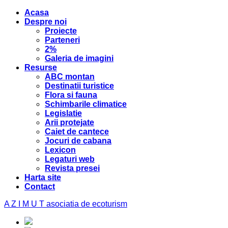
Acasa
Despre noi
Proiecte
Parteneri
2%
Galeria de imagini
Resurse
ABC montan
Destinatii turistice
Flora si fauna
Schimbarile climatice
Legislatie
Arii protejate
Caiet de cantece
Jocuri de cabana
Lexicon
Legaturi web
Revista presei
Harta site
Contact
A Z I M U T
asociatia de ecoturism