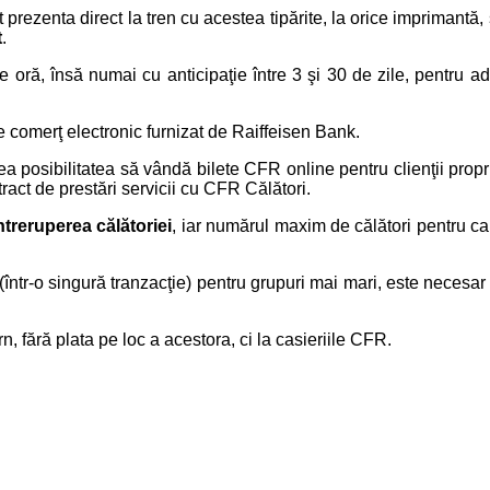
ot prezenta direct la tren cu acestea tipărite, la orice imprimantă,
t
.
ce oră, însă numai cu anticipaţie între 3 şi 30 de zile, pentru adul
e comerţ electronic furnizat de Raiffeisen Bank.
avea posibilitatea să vândă bilete CFR online pentru clienţii propr
ract de prestări servicii cu CFR Călători.
treruperea călătoriei
, iar numărul maxim de călători pentru care
ntr-o singură tranzacţie) pentru grupuri mai mari, este necesar 
ern, fără plata pe loc a acestora, ci la casieriile CFR.