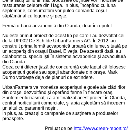
De la sfârşitul lunii mai, produsele obţinute vor fi folosite de
restaurante celebre din Haga. În plus, începând cu luna
septembrie, consumatorii vor putea comanda coşul
săptămânal cu legume şi peşte.
Fermă urbană acvaponică din Olanda, doar începutul
Nu este primul proiect de acest tip pe care l-au dezvoltat cei
de la UF002 De Schilde UrbanFarmers AG. În 2012, au
construit prima fermă acvaponică urbană din lume, situată pe
un acoperiş din oraşul Basel, Elveţia. De această dată, au
colaborat cu specialişti în sisteme acvaponice şi acvacultură
din Olanda.
Ceea ce îi diferenţiază de concurenţă este faptul că folosesc
acoperişuri goale sau spaţii abandonate din oraşe. Mark
Durno vorbeşte deja de planuri de extindere.
UrbanFarmers va monetiza acoperişurile goale ale clădirilor
din oraşe, dezvoltând şi operând ferme în fiecare oraş.
Suntem entuziasmaţi că am finalizat acest proiect în Olanda,
centrul horticulturii comerciale, şi abia aşteptăm să începem
un altul cu partenerii noştri.
În plus, au creat şi o campanie de susţinere a produselor
proaspete.
Preluat de pe
http://www.green-report.ro/