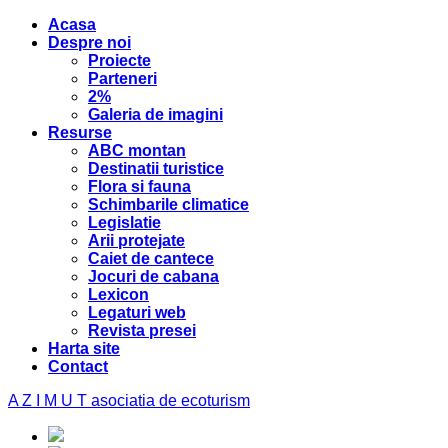
Acasa
Despre noi
Proiecte
Parteneri
2%
Galeria de imagini
Resurse
ABC montan
Destinatii turistice
Flora si fauna
Schimbarile climatice
Legislatie
Arii protejate
Caiet de cantece
Jocuri de cabana
Lexicon
Legaturi web
Revista presei
Harta site
Contact
A Z I M U T
asociatia de ecoturism