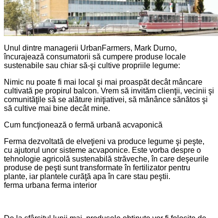
Unul dintre managerii UrbanFarmers, Mark Durno,
încurajează consumatorii să cumpere produse locale
sustenabile sau chiar să-şi cultive propriile legume:
Nimic nu poate fi mai local şi mai proaspăt decât mâncare
cultivată pe propirul balcon. Vrem să invităm clienţii, vecinii şi
comunităţile să se alăture iniţiativei, să mănânce sănătos şi
să cultive mai bine decât mine.
Cum funcţionează o fermă urbană acvaponică
Ferma dezvoltată de elveţieni va produce legume şi peşte,
cu ajutorul unor sisteme acvaponice. Este vorba despre o
tehnologie agricolă sustenabilă străveche, în care deşeurile
produse de peşti sunt transformate în fertilizator pentru
plante, iar plantele curăţă apa în care stau peştii.
ferma urbana ferma interior