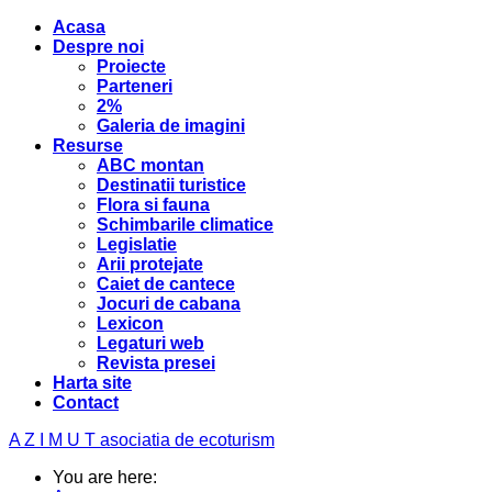
Acasa
Despre noi
Proiecte
Parteneri
2%
Galeria de imagini
Resurse
ABC montan
Destinatii turistice
Flora si fauna
Schimbarile climatice
Legislatie
Arii protejate
Caiet de cantece
Jocuri de cabana
Lexicon
Legaturi web
Revista presei
Harta site
Contact
A Z I M U T
asociatia de ecoturism
You are here: