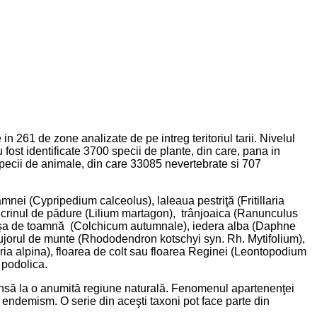
n 261 de zone analizate de pe intreg teritoriul tarii. Nivelul
 au fost identificate 3700 specii de plante, din care, pana in
 specii de animale, din care 33085 nevertebrate si 707
ei (Cypripedium calceolus), laleaua pestriţă (Fritillaria
 crinul de pădure (Lilium martagon), trânjoaica (Ranunculus
nduşa de toamnă (Colchicum autumnale), iedera alba (Daphne
bujorul de munte (Rhododendron kotschyi syn. Rh. Mytifolium),
aria alpina), floarea de colt sau floarea Reginei (Leontopodium
a podolica.
rânsă la o anumită regiune naturală. Fenomenul apartenenţei
de endemism. O serie din aceşti taxoni pot face parte din