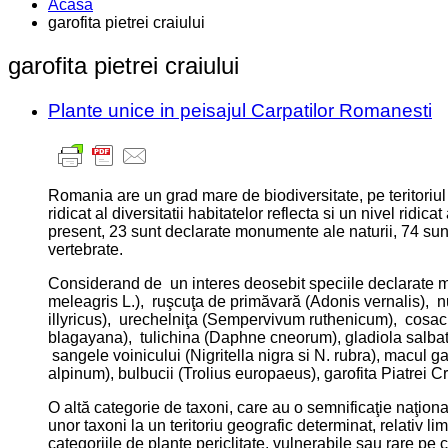
Acasa
garofita pietrei craiului
garofita pietrei craiului
Plante unice in peisajul Carpatilor Romanesti
Romania are un grad mare de biodiversitate, pe teritoriul t
ridicat al diversitatii habitatelor reflecta si un nivel ridic
present, 23 sunt declarate monumente ale naturii, 74 sunt
vertebrate.
Considerand de un interes deosebit speciile declarate mo
meleagris L.), ruşcuţa de primăvară (Adonis vernalis), 
illyricus), urechelniţa (Sempervivum ruthenicum), cosa
blagayana), tulichina (Daphne cneorum), gladiola salbat
sangele voinicului (Nigritella nigra si N. rubra), macul g
alpinum), bulbucii (Trolius europaeus), garofita Piatrei 
O altă categorie de taxoni, care au o semnificaţie naţio
unor taxoni la un teritoriu geografic determinat, relativ l
categoriile de plante periclitate, vulnerabile sau rare pe c