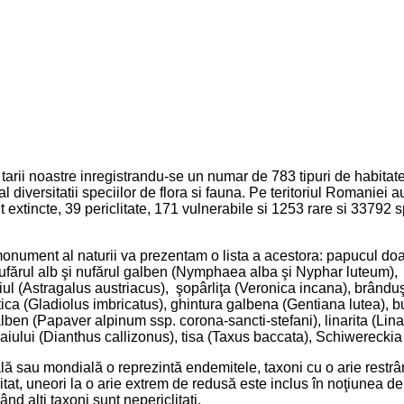
arii noastre inregistrandu-se un numar de 783 tipuri de habitate i
at al diversitatii speciilor de flora si fauna. Pe teritoriul Romaniei
 extincte, 39 periclitate, 171 vulnerabile si 1253 rare si 33792
nument al naturii va prezentam o lista a acestora: papucul doamn
nufărul alb şi nufărul galben (Nymphaea alba şi Nyphar luteum),
ciul (Astragalus austriacus), şopârliţa (Veronica incana), brâ
ica (Gladiolus imbricatus), ghintura galbena (Gentiana lutea), 
alben (Papaver alpinum ssp. corona-sancti-stefani), linarita (Lin
Craiului (Dianthus callizonus), tisa (Taxus baccata), Schiwerecki
nală sau mondială o reprezintă endemitele, taxoni cu o arie rest
imitat, uneori la o arie extrem de redusă este inclus în noţiunea 
ând alţi taxoni sunt nepericlitaţi.