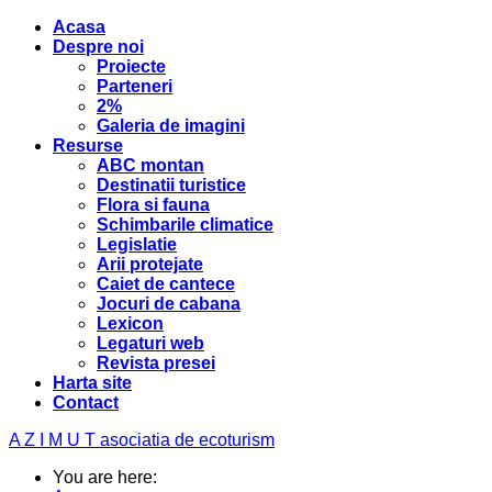
Acasa
Despre noi
Proiecte
Parteneri
2%
Galeria de imagini
Resurse
ABC montan
Destinatii turistice
Flora si fauna
Schimbarile climatice
Legislatie
Arii protejate
Caiet de cantece
Jocuri de cabana
Lexicon
Legaturi web
Revista presei
Harta site
Contact
A Z I M U T
asociatia de ecoturism
You are here: