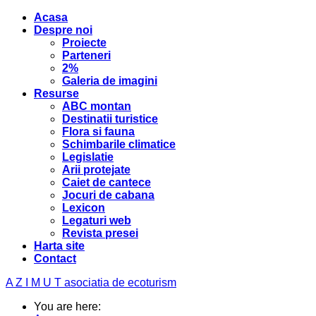
Acasa
Despre noi
Proiecte
Parteneri
2%
Galeria de imagini
Resurse
ABC montan
Destinatii turistice
Flora si fauna
Schimbarile climatice
Legislatie
Arii protejate
Caiet de cantece
Jocuri de cabana
Lexicon
Legaturi web
Revista presei
Harta site
Contact
A Z I M U T
asociatia de ecoturism
You are here: