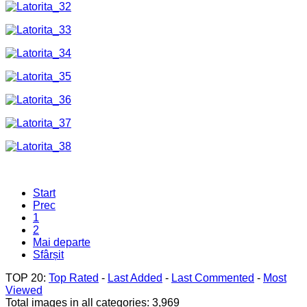
Start
Prec
1
2
Mai departe
Sfârșit
TOP 20:
Top Rated
-
Last Added
-
Last Commented
-
Most
Viewed
Total images in all categories: 3,969