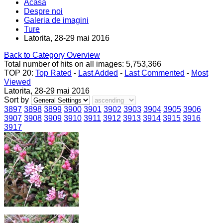
Acasa
Despre noi
Galeria de imagini
Ture
Latorita, 28-29 mai 2016
Back to Category Overview
Total number of hits on all images: 5,753,366
TOP 20:
Top Rated
-
Last Added
-
Last Commented
-
Most
Viewed
Latorita, 28-29 mai 2016
Sort by
3897
3898
3899
3900
3901
3902
3903
3904
3905
3906
3907
3908
3909
3910
3911
3912
3913
3914
3915
3916
3917