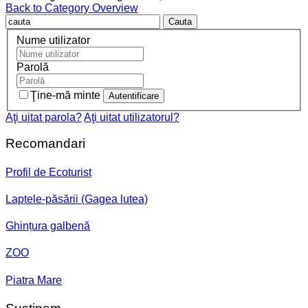
Back to Category Overview
Cauta
Nume utilizator
Parolă
Ţine-mă minte
Aţi uitat parola?
Aţi uitat utilizatorul?
Recomandari
Profil de Ecoturist
Laptele-păsării (Gagea lutea)
Ghințura galbenă
ZOO
Piatra Mare