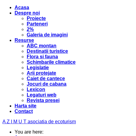
Acasa
Despre noi
Proiecte
Parteneri
2%
Galeria de imagini
Resurse
ABC montan
Destinatii turistice
Flora si fauna
Schimbarile climatice
Legislatie
Arii protejate
Caiet de cantece
Jocuri de cabana
Lexicon
Legaturi web
Revista presei
Harta site
Contact
A Z I M U T
asociatia de ecoturism
You are here: