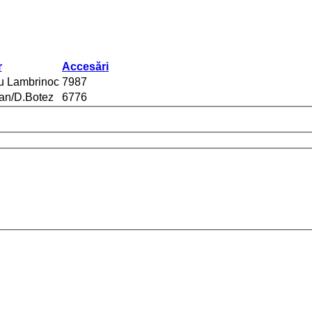
r
Accesări
iu Lambrinoc
7987
lan/D.Botez
6776