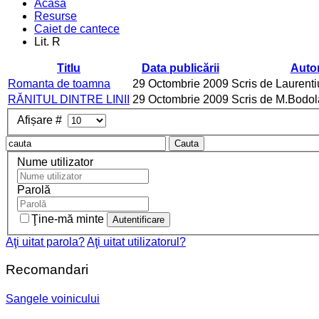
Acasa
Resurse
Caiet de cantece
Lit. R
Titlu
Data publicării
Auto
Romanta de toamna
29 Octombrie 2009
Scris de Laurent
RĂNITUL DINTRE LINII
29 Octombrie 2009
Scris de M.Bodo
Afișare #
Cauta
Nume utilizator
Parolă
Ţine-mă minte
Aţi uitat parola?
Aţi uitat utilizatorul?
Recomandari
Sangele voinicului