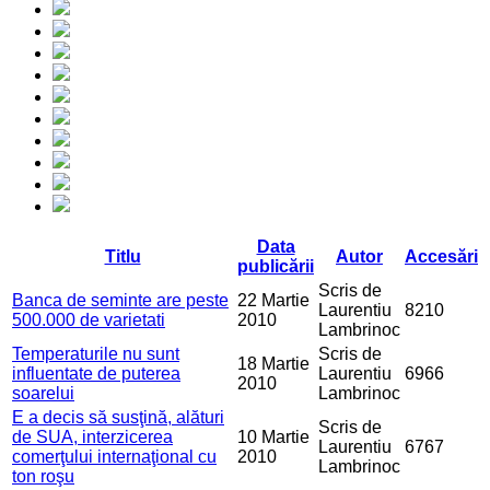
Data
Titlu
Autor
Accesări
publicării
Scris de
Banca de seminte are peste
22 Martie
Laurentiu
8210
500.000 de varietati
2010
Lambrinoc
Temperaturile nu sunt
Scris de
18 Martie
influentate de puterea
Laurentiu
6966
2010
soarelui
Lambrinoc
E a decis să susţină, alături
Scris de
de SUA, interzicerea
10 Martie
Laurentiu
6767
comerţului internaţional cu
2010
Lambrinoc
ton roşu