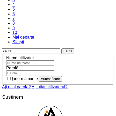
4
5
6
7
8
9
10
Mai departe
Sfârșit
Cauta
Nume utilizator
Parolă
Ţine-mă minte
Aţi uitat parola?
Aţi uitat utilizatorul?
Sustinem