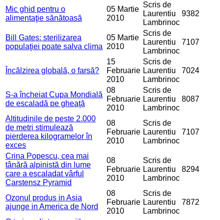
Scris de
Mic ghid pentru o
05 Martie
Laurentiu
9382
alimentaţie sănătoasă
2010
Lambrinoc
Scris de
Bill Gates: sterilizarea
05 Martie
Laurentiu
7107
populaţiei poate salva clima
2010
Lambrinoc
15
Scris de
Încălzirea globală, o farsă?
Februarie
Laurentiu
7024
2010
Lambrinoc
08
Scris de
S-a încheiat Cupa Mondială
Februarie
Laurentiu
8087
de escaladă pe gheaţă
2010
Lambrinoc
Altitudinile de peste 2.000
08
Scris de
de metri stimulează
Februarie
Laurentiu
7107
pierderea kilogramelor în
2010
Lambrinoc
exces
Crina Popescu, cea mai
08
Scris de
tânără alpinistă din lume
Februarie
Laurentiu
8294
care a escaladat vârful
2010
Lambrinoc
Carstensz Pyramid
08
Scris de
Ozonul produs in Asia
Februarie
Laurentiu
7872
ajunge in America de Nord
2010
Lambrinoc