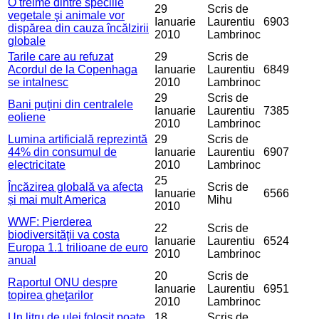
O treime dintre speciile
29
Scris de
vegetale şi animale vor
Ianuarie
Laurentiu
6903
dispărea din cauza încălzirii
2010
Lambrinoc
globale
Tarile care au refuzat
29
Scris de
Acordul de la Copenhaga
Ianuarie
Laurentiu
6849
se intalnesc
2010
Lambrinoc
29
Scris de
Bani puţini din centralele
Ianuarie
Laurentiu
7385
eoliene
2010
Lambrinoc
Lumina artificială reprezintă
29
Scris de
44% din consumul de
Ianuarie
Laurentiu
6907
electricitate
2010
Lambrinoc
25
Încăzirea globală va afecta
Scris de
Ianuarie
6566
și mai mult America
Mihu
2010
WWF: Pierderea
22
Scris de
biodiversităţii va costa
Ianuarie
Laurentiu
6524
Europa 1.1 trilioane de euro
2010
Lambrinoc
anual
20
Scris de
Raportul ONU despre
Ianuarie
Laurentiu
6951
topirea gheţarilor
2010
Lambrinoc
Un litru de ulei folosit poate
18
Scris de