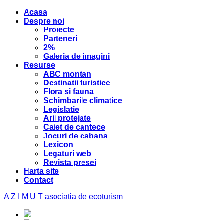
Acasa
Despre noi
Proiecte
Parteneri
2%
Galeria de imagini
Resurse
ABC montan
Destinatii turistice
Flora si fauna
Schimbarile climatice
Legislatie
Arii protejate
Caiet de cantece
Jocuri de cabana
Lexicon
Legaturi web
Revista presei
Harta site
Contact
A Z I M U T
asociatia de ecoturism