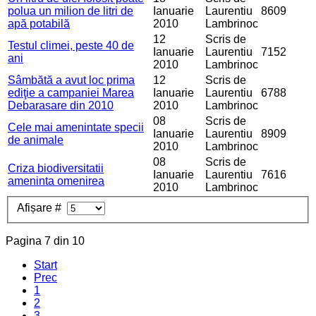
polua un milion de litri de
Ianuarie
Laurentiu
8609
apă potabilă
2010
Lambrinoc
12
Scris de
Testul climei, peste 40 de
Ianuarie
Laurentiu
7152
ani
2010
Lambrinoc
Sâmbătă a avut loc prima
12
Scris de
ediţie a campaniei Marea
Ianuarie
Laurentiu
6788
Debarasare din 2010
2010
Lambrinoc
08
Scris de
Cele mai amenintate specii
Ianuarie
Laurentiu
8909
de animale
2010
Lambrinoc
08
Scris de
Criza biodiversitatii
Ianuarie
Laurentiu
7616
ameninta omenirea
2010
Lambrinoc
Afișare #
Pagina 7 din 10
Start
Prec
1
2
3